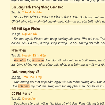
Soi Bóng Mình Trong Những Cánh Hoa
Tác giả:
Trần Minh Hiền
SOI BÓNG MÌNH TRONG NHỮNG CÁNH HOA. Soi bóng mình tron
Ôi đời sống vẫn muôn đời chuyển hoá. Cảm ơn em còn biết nghĩa du
Đôi Mắt Người Pleiku
Tác giả:
Nguyên Đỗ
Đôi mắt người Pleiku, còn bâng khuâng tiếc nuối. Phố núi xưa, Tr
đôi bờ. Cầu Hạ Phú, đường Hùng Vương, Lê Lợi. Những đôi mắt, nhớ 
Nhìn Nhau
Tác giả:
Nguyễn Đình Hiệp
Anh nhìn
tôi,
ánh nhìn
đôn hậu, tôi nhìn anh, lạnh buốt xương da. C
xa. Lòng không yên nhìn càng thấy ghét, anh biến thành mặt mẹt rỗ h
Quê Hương Ngày Về
Tác giả:
Trần Cao Hưng
Quê hương nối một nhịp cầu. Ngày về tươi thắm nương dâu. Cho e
Cho
anh nhìn
mẹ thật lâu. Từng đêm tóc mẹ phai màu. Người về vui
Cà Phê Paris 1
Tác giả:
Duyên Anh
Đưa nhau vào quán vắng. Hai tách cà phê đen. Paris đầy tuyết trắ