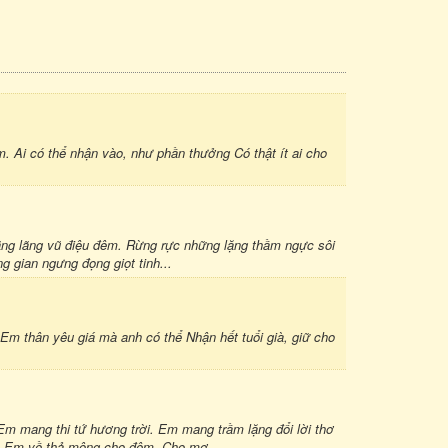
m. Ai có thể nhận vào, như phần thưởng Có thật ít ai cho
 bãng lãng vũ điệu đêm. Rừng rực những lặng thầm ngực sôi
 gian ngưng đọng giọt tinh...
. Em thân yêu giá mà anh có thể Nhận hết tuổi già, giữ cho
m mang thi tứ hương trời. Em mang trầm lặng đổi lời thơ
m. Em về thả mộng cho đêm. Cho mơ...