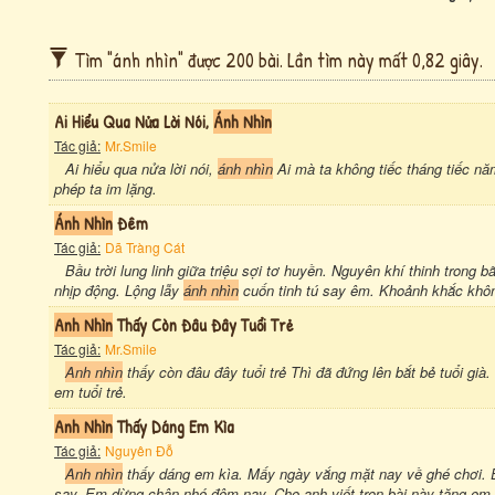
Tìm "ánh nhìn" được 200 bài. Lần tìm này mất 0,82 giây.
Ai Hiểu Qua Nửa Lời Nói,
Ánh Nhìn
Tác giả:
Mr.Smile
Ai hiểu qua nửa lời nói,
ánh nhìn
Ai mà ta không tiếc tháng tiếc nă
phép ta im lặng.
Ánh Nhìn
Đêm
Tác giả:
Dã Tràng Cát
Bầu trời lung linh giữa triệu sợi tơ huyền. Nguyên khí thinh trong
nhịp động. Lộng lẫy
ánh nhìn
cuốn tinh tú say êm. Khoảnh khắc không
Anh Nhìn
Thấy Còn Đâu Đây Tuổi Trẻ
Tác giả:
Mr.Smile
Anh nhìn
thấy còn đâu đây tuổi trẻ Thì đã đứng lên bắt bẻ tuổi già
em tuổi trẻ.
Anh Nhìn
Thấy Dáng Em Kìa
Tác giả:
Nguyên Đỗ
Anh nhìn
thấy dáng em kìa. Mấy ngày vắng mặt nay về ghé chơi. E
say. Em dừng chân nhé đêm nay. Cho anh viết trọn bài này tặng e