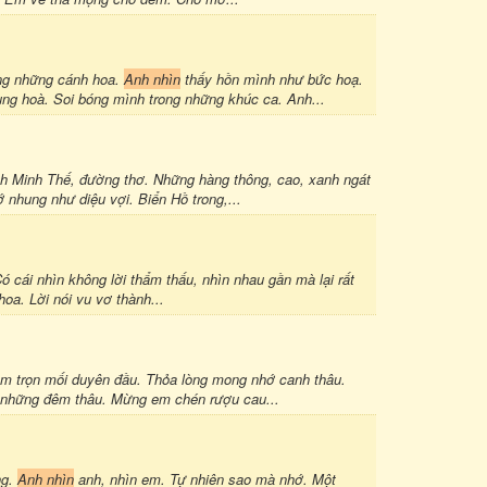
g những cánh hoa.
Anh nhìn
thấy hồn mình như bức hoạ.
ng hoà. Soi bóng mình trong những khúc ca. Anh...
ịnh Minh Thế, đường thơ. Những hàng thông, cao, xanh ngát
nhung như diệu vợi. Biển Hồ trong,...
ó cái nhìn không lời thẩm thấu, nhìn nhau gần mà lại rất
oa. Lời nói vu vơ thành...
m trọn mối duyên đầu. Thỏa lòng mong nhớ canh thâu.
 những đêm thâu. Mừng em chén rượu cau...
ng.
Anh nhìn
anh, nhìn em. Tự nhiên sao mà nhớ. Một