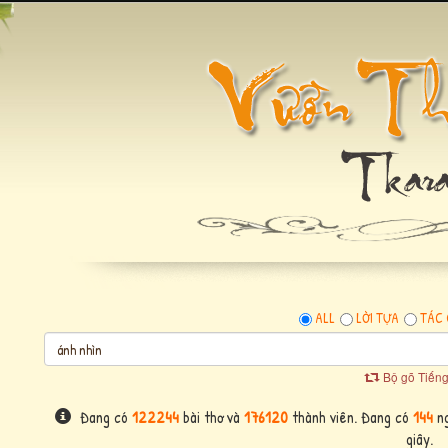
ALL
LỜI TỰA
TÁC 
Bộ gõ Tiếng
Đang có
122244
bài thơ và
176120
thành viên. Đang có
144
ng
giây.