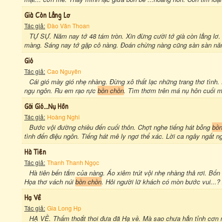
Già Còn Lẳng Lơ
Tác giả:
Đào Văn Thoan
TỰ SỰ. Năm nay tớ 48 tám tròn. Xin đừng cười tớ già còn lẳng lơ
màng. Sáng nay tớ gặp cô nàng. Đoán chừng nàng cũng sàn sàn năm
Gió
Tác giả:
Cao Nguyên
Cái gió mày gió nhẹ nhàng. Đừng xô thất lạc những trang thơ tình
ngụ ngôn. Ru em rạo rực
bồn chồn
. Tìm thơm trên má nụ hôn cuối mù
Gởi Gió...nụ Hôn
Tác giả:
Hoàng Nghi
Bước vội đường chiều đến cuối thôn. Chợt nghe tiếng hát bỗng
bồn
tình đến điệu ngôn. Tiếng hát mê ly ngơ thể xác. Lời ca ngây ngất n
Hà Tiên
Tác giả:
Thanh Thanh Ngọc
Hà tiên bến tắm của nàng. Áo xiêm trút vội nhẹ nhàng thả rơi. Bốn 
Họa thơ vách núi
bồn chồn
. Hỏi người lữ khách có mòn bước vui...? 
Hạ Về
Tác giả:
Gia Long Hp
HẠ VỀ. Thấm thoắt thoi đưa đã Hạ về. Mà sao chưa hẳn tỉnh cơn