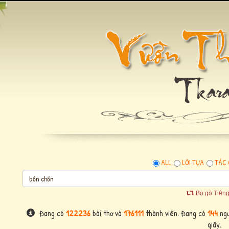
ALL
LỜI TỰA
TÁC 
Bộ gõ Tiếng
Đang có
122236
bài thơ và
176111
thành viên. Đang có
144
ngư
giây.