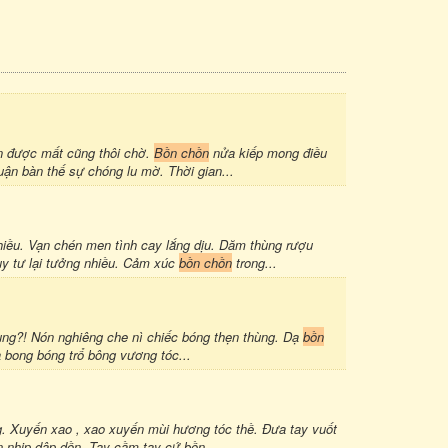
 được mất cũng thôi chờ.
Bồn chồn
nửa kiếp mong điều
uận bàn thế sự chóng lu mờ. Thời gian...
iều. Vạn chén men tình cay lắng dịu. Dăm thùng rượu
y tư lại tưởng nhiều. Cảm xúc
bồn chồn
trong...
hung?! Nón nghiêng che nì chiếc bóng thẹn thùng. Dạ
bồn
 bong bóng trổ bông vương tóc...
uyến xao , xao xuyến mùi hương tóc thề. Đưa tay vuốt
n nhịp dập dồn. Tay cầm tay cứ bồn...