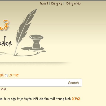
Guest
|
Đăng ký
|
Đăng nhập
GIẢ
LỜI THƠ
Search
 Việt
ời truy cập trực tuyến. Mỗi lần tìm mất trung bình
0,742