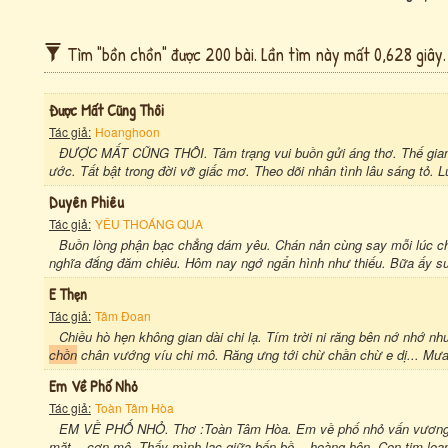
Tìm "bồn chồn" được 200 bài. Lần tìm này mất 0,628 giây.
Được Mất Cũng Thôi
Tác giả:
Hoanghoon
ĐƯỢC MẤT CŨNG THÔI. Tâm trạng vui buồn gửi áng thơ. Thế gian
ước. Tất bật trong đời vỡ giấc mơ. Theo dõi nhân tình lâu sáng tỏ. L
Duyên Phiêu
Tác giả:
YÊU THOÁNG QUA
Buồn lòng phận bạc chẳng dám yêu. Chán nản cùng say mỗi lúc ch
nghĩa đắng đăm chiêu. Hôm nay ngớ ngẩn hình như thiếu. Bữa ấy su
E Thẹn
Tác giả:
Tâm Đoan
Chiều hò hẹn không gian dài chi lạ. Tím trời ni răng bên nớ nhớ n
chồn
chân vướng víu chi mô. Răng ưng tới chừ chần chừ e dị... Mưa
Em Về Phố Nhỏ
Tác giả:
Toàn Tâm Hòa
EM VỀ PHỐ NHỎ. Thơ :Toàn Tâm Hòa. Em về phố nhỏ vấn vương. X
mặt... cơn mê. Thấy mình lạc giữa bốn bề ...hoàng hôn. Con tim loạ