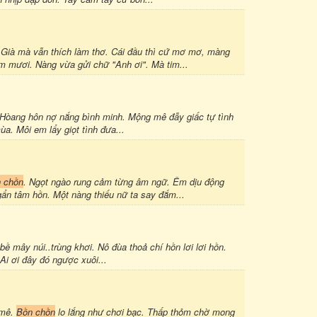
. Già mà vẫn thích làm thơ. Cái đầu thì cứ mơ mơ, màng
 mươi. Nàng vừa gửi chữ "Anh ơi". Mà tim...
. Hòang hôn nợ nắng bình minh. Mộng mê đẫy giấc tự tình
a. Môi em lẩy giọt tình đưa...
 chồn
. Ngọt ngào rung cảm từng âm ngữ. Êm dịu động
gẩn tâm hồn. Một nàng thiếu nữ ta say đắm...
bề mây núi..trùng khơi. Nô đùa thoả chí hồn lơi lơi hồn.
Ai ơi đây đó ngược xuôi...
 mê.
Bồn chồn
lo lắng như chơi bạc. Thấp thỏm chờ mong