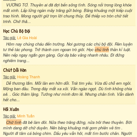
VƯƠNG TƠ. Thuyền ai đã đợi bến sông tình. Sóng nổi trong lòng khóe
mắt xinh. Lấp lửng ngàn mây trăng gửi bóng. Bâng khuâng một kiếp cuội
trao hình. Mong người giữ trọn lời chung thủy. Để thiếp vo tròn chữ tiết
trinh. Chớ thả...
Học Chú Bộ Đội
Tác giả:
Lê Gia Hoài
Hôm nay chúng cháu đến trường. Noi gương các chú bộ đội. Rèn luyện
tư thế tác phong. Trở thành con ngoan trò giỏi. Học
chú tinh
thần kỉ luật.
Nền nếp ngay ngắn gọn gàng. Gọi dạ bảo vâng nhanh nhảu. Đi đứng
nghiêm trang...
Chút Dỗi Hờn
Tác giả:
Hoàng Thanh
Dễ thương lắm. Mỗi lần em hờn dỗi. Trái tim yêu. Vừa đủ chỗ em ngồi.
Mộng ban đầu. Trong đáy mắt xa xôi. Vẫn ngào ngọt. Dù tình không chia
sẻ. . Góc thầm lặng. Tưởng như mình đơn lẻ. Nhưng chân tình. Vẫn dành
hết cho...
Hồi Xuân
Tác giả:
Minh Tuấn
Chữ tình
đã bẻ làm đôi. Nửa theo trăng đứng, nửa trôi theo thuyền. Bởi
mình dang dở chữ duyên. Nên bâng khuâng mãi gom phiền về tim .
Người đi tăm cá bóng chim. Dấu yêu vẫn hỏi, mắt tìm bước chân. Người