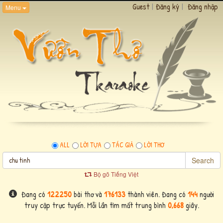
Guest
|
Đăng ký
|
Đăng nhập
Menu
ALL
LỜI TỰA
TÁC GIẢ
LỜI THƠ
Search
Bộ gõ Tiếng Việt
Đang có
122250
bài thơ và
176133
thành viên. Đang có
144
người
truy cập trực tuyến. Mỗi lần tìm mất trung bình
0,668
giây.