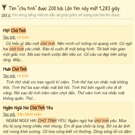
Tìm "chu tinh" được 200 bài. Lần tìm này mất 1,283 giây.
Gợi ý:
Tìm dùng tiếng Việt có dấu sẽ giúp giảm số lượng bài thơ tìm được.
Một
Chữ Tình
Tác giả:
Lê Đức
Có hiểu gì đâu một
chữ tình
. Nên mình cứ tưởng nó quang vinh. Có ngờ
hai
chữ tình
yêu chết. Bão tố cuốn đi một bóng hình. Tôi biết trần gian
một giấc mơ. Mà sao tranh cướp đến tiêu xơ. Cố câu cá đẹp trên sông
rộng. Mấy...
Mười
Chữ Tình
Tác giả:
Lê Đức
Tình thứ nhất xin trao người kỉ niệm. Tình thứ hai xin nhắc mãi không
thôi. Tình thứ ba sao nhắc mãi bồi hồi. Tình thứ bốn người cho đi dĩ
vãng. Rồi sau đó tình trăm năm chợt đến. Thứ năm tình mà nhắc mãi
không quên. Thứ...
Ngậm Ngùi Hai
Chữ Tình
Yêu
Tác giả:
Trần Minh Hiền
NGẬM NGÙI HAI
CHỮ TÌNH
YÊU. Ngậm ngùi hai
chữ tình
yêu. Mùa
thu lá rụng trong chiều nhớ nhung. Em đi qua chốn lạ lùng. Bờ xa ảo ảnh
mịt mùng khói sương. Cỏ hoa cũng biết vô thường. Dòng sông lối cũ dặm