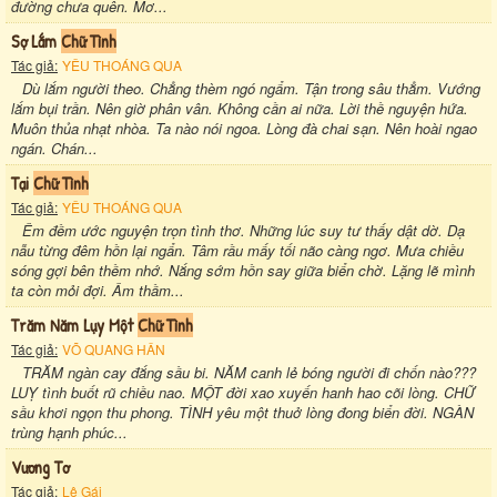
đường chưa quên. Mơ...
Sợ Lắm
Chữ Tình
Tác giả:
YÊU THOÁNG QUA
Dù lắm người theo. Chẳng thèm ngó ngẩm. Tận trong sâu thẳm. Vướng
lắm bụi trần. Nên giờ phân vân. Không cần ai nữa. Lời thề nguyện hứa.
Muôn thủa nhạt nhòa. Ta nào nói ngoa. Lòng đà chai sạn. Nên hoài ngao
ngán. Chán...
Tại
Chữ Tình
Tác giả:
YÊU THOÁNG QUA
Êm đềm ước nguyện trọn tình thơ. Những lúc suy tư thấy dật dờ. Dạ
nẫu từng đêm hồn lại ngẩn. Tâm rầu mấy tối não càng ngơ. Mưa chiều
sóng gợi bên thềm nhớ. Nắng sớm hồn say giữa biển chờ. Lặng lẽ mình
ta còn mỏi đợi. Âm thầm...
Trăm Năm Lụy Một
Chữ Tình
Tác giả:
VÕ QUANG HÂN
TRĂM ngàn cay đắng sầu bi. NĂM canh lẻ bóng người đi chốn nào???
LUỴ tình buốt rũ chiều nao. MỘT đời xao xuyến hanh hao cõi lòng. CHỮ
sầu khơi ngọn thu phong. TÌNH yêu một thuở lòng đong biển đời. NGÀN
trùng hạnh phúc...
Vương Tơ
Tác giả:
Lê Gái