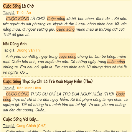
Cưộc Sống
Là Chờ
Tác giả:
Thiên Ân
CUỘC SỐNG
LÀ CHỜ.
Cuộc sống
xô bồ, bon chen, đanh đá... Kẻ ném
trời người đo đất phương xa. Người đi tìm li rượu chốn phồn hoa. Kẻ vác
nắng mưa, đi ngoài sương gió.
Cuộc sống
muôn màu ai thương đời cỏ?
Thời dế giun ai...
Nói Cùng Anh
Tác giả:
Dương Vân Thi
Anh yêu, có những ngày trong
cuộc sống
chúng ta. Em bé bỏng, mềm
mại. Quấn bên anh, xao xuyến ân cần. Có những ngày trong
cuộc sống
chúng ta. Em cau có, giận la. Em cằn nhằn anh. Vì những điều có thể là
vô nghĩa. Có...
Cuộc Sống
Thực Sự Chỉ Là Trò Đuà Nguy Hiểm (thơ)
Tác giả:
Trần Minh Hiền
CUỘC SỐNG
THỰC SỰ CHỈ LÀ TRÒ ĐUÀ NGUY HIỂM (THƠ).
Cuộc
sống
thực sự chỉ là trò đùa nguy hiểm. Kẻ thủ phạm cũng là nạn nhân và
ngược lại. Tất cả chúng ta u minh lầm lạc tai hại. Và anh yêu em cuồng
dại đến dại cuồng. Cuộc...
Cuộc Sống Vơi Đầy...
Tác giả:
Cong Chinh (CH2)
Cuộc sống vơi đầy... Cuộc sống có chút niềm vui. Công việc thi vị, hạt