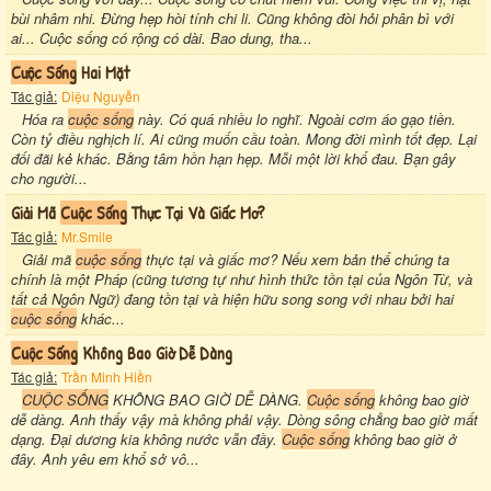
bùi nhâm nhi. Đừng hẹp hòi tính chi li. Cũng không đòi hỏi phân bì với
ai... Cuộc sống có rộng có dài. Bao dung, tha...
Cưộc Sống
Hai Mặt
Tác giả:
Diệu Nguyễn
Hóa ra
cuộc sống
này. Có quá nhiều lo nghĩ. Ngoài cơm áo gạo tiền.
Còn tỷ điều nghịch lí. Ai cũng muốn cầu toàn. Mong đời mình tốt đẹp. Lại
đối đãi kẻ khác. Bằng tâm hồn hạn hẹp. Mỗi một lời khổ đau. Bạn gây
cho người...
Giải Mã
Cuộc Sống
Thực Tại Và Giấc Mơ?
Tác giả:
Mr.Smile
Giải mã
cuộc sống
thực tại và giấc mơ? Nếu xem bản thể chúng ta
chính là một Pháp (cũng tương tự như hình thức tồn tại của Ngôn Từ, và
tất cả Ngôn Ngữ) đang tồn tại và hiện hữu song song với nhau bởi hai
cuộc sống
khác...
Cuộc Sống
Không Bao Giờ Dễ Dàng
Tác giả:
Trần Minh Hiền
CUỘC SỐNG
KHÔNG BAO GIỜ DỄ DÀNG.
Cuộc sống
không bao giờ
dễ dàng. Anh thấy vậy mà không phải vậy. Dòng sông chẳng bao giờ mất
dạng. Đại dương kia không nước vẫn đầy.
Cuộc sống
không bao giờ ở
đây. Anh yêu em khổ sở vô...