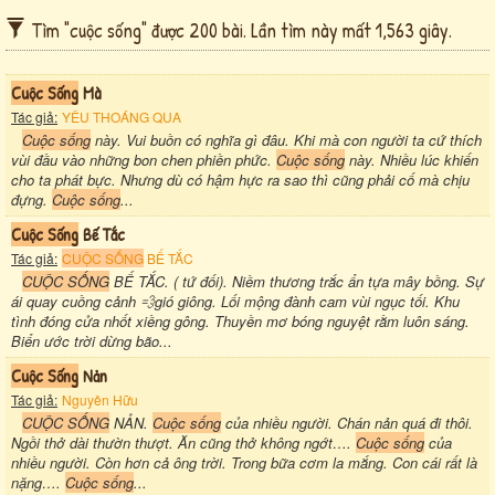
Tìm "cuộc sống" được 200 bài. Lần tìm này mất 1,563 giây.
Cuộc Sống
Mà
Tác giả:
YÊU THOÁNG QUA
Cuộc sống
này. Vui buồn có nghĩa gì đâu. Khi mà con người ta cứ thích
vùi đầu vào những bon chen phiền phức.
Cuộc sống
này. Nhiều lúc khiến
cho ta phát bực. Nhưng dù có hậm hực ra sao thì cũng phải cố mà chịu
đựng.
Cuộc sống
...
Cuộc Sống
Bế Tắc
Tác giả:
CUỘC SỐNG
BẾ TẮC
CUỘC SỐNG
BẾ TẮC. ( tứ đối). Niềm thương trắc ẩn tựa mây bồng. Sự
ái quay cuồng cảnh 💨gió giông. Lối mộng đành cam vùi ngục tối. Khu
tình đóng cửa nhốt xiềng gông. Thuyền mơ bóng nguyệt rằm luôn sáng.
Biển ước trời dừng bão...
Cuộc Sống
Nản
Tác giả:
Nguyên Hữu
CUỘC SỐNG
NẢN.
Cuộc sống
của nhiều người. Chán nản quá đi thôi.
Ngồi thở dài thườn thượt. Ăn cũng thở không ngớt….
Cuộc sống
của
nhiều người. Còn hơn cả ông trời. Trong bữa cơm la mắng. Con cái rất là
nặng….
Cuộc sống
...