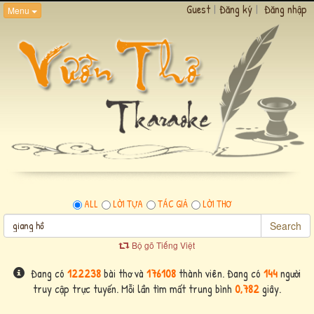
Guest
|
Đăng ký
|
Đăng nhập
Menu
ALL
LỜI TỰA
TÁC GIẢ
LỜI THƠ
Search
Bộ gõ Tiếng Việt
Đang có
122238
bài thơ và
176108
thành viên. Đang có
144
người
truy cập trực tuyến. Mỗi lần tìm mất trung bình
0,782
giây.