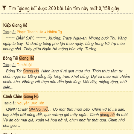
Tìm "giang hồ" được 200 bài. Lần tìm này mất 0,758 giây.
Kiếp Giang Hồ
Tác giả:
Phạm Thanh Hà + Nhiều Tg
°°°°°° ĐẮM SAY. °°°°°°°. Xướng: Tracy Nguyen. Những buổi Thu Vàng
ngập lá bay. Tà dương bóng phủ lặn theo ngày. Lồng trong Vũ Trụ màu
nhung nhớ. Thấy giữa Ngân Hà mộng bủa vây. Tưởng...
Bóng Tối
Giang Hồ
Tác giả:
TamMuội
Bóng Tối
Giang Hồ
. Hành lang rỉ rả giọt mưa thu. Thổn thức tâm tư
chốn ngục tù. Đằng đẵng lẫy lừng trùm khét tiếng. Đại ca máu mặt chiếm
nhiều khu. Những vết thẹo sâu đến lạnh lùng. Môi dầy, miệng rộng, chữ
điền...
Cánh Chim
Giang Hồ
Tác giả:
Nguyễn Đức Tốn
CÁNH CHIM
GIANG HỒ
. . Có một thời mưa bão. Chim vở tổ lìa đàn,
bay khắp trời cùng đất, qua sương gió mây ngàn. Cánh
giang hồ
đà mỏi.
Về ẩn cội mai già, xuân về hoa nở rộ, chim nhớ lại thời qua. Chim nhớ
cha gác...