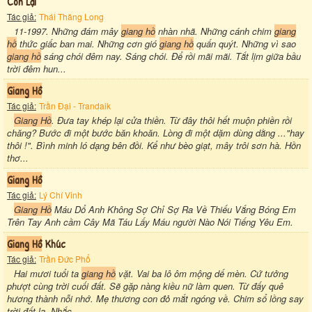
Còn Lại
Tác giả:
Thái Thăng Long
11-1997. Những đám mây
giang hồ
nhàn nhã. Những cánh chim
giang
hồ
thức giấc ban mai. Những cơn gió
giang hồ
quấn quýt. Những vì sao
giang hồ
sáng chói đêm nay. Sáng chói. Để rồi mãi mãi. Tắt lịm giữa bầu
trời đêm hun...
Giang Hồ
Tác giả:
Trần Đại - Trandaik
Giang Hồ
. Đưa tay khép lại cửa thiền. Từ đây thôi hết muộn phiền rồi
chăng? Bước đi một bước băn khoăn. Lòng đi một dặm dùng dằng ..."hay
thôi !". Bình minh ló dạng bên đồi. Kể như bèo giạt, mây trôi sơn hà. Hồn
thơ...
Giang Hồ
Tác giả:
Lý Chí Vinh
Giang Hồ
Máu Dổ Anh Không Sợ Chỉ Sợ Ra Về Thiếu Vắng Bóng Em
Trên Tay Anh cầm Cây Mã Táu Lấy Máu người Nào Nói Tiếng Yêu Em.
Giang Hồ
Khúc
Tác giả:
Trần Đức Phổ
Hai mươi tuổi ta
giang hồ
vặt. Vai ba lô ôm mộng dế mèn. Cứ tưởng
phượt cùng trời cuối đất. Sẽ gặp nàng kiều nữ làm quen. Từ đấy quê
hương thành nỗi nhớ. Mẹ thương con đỏ mắt ngóng về. Chim sổ lồng say
trời đất lạ. Nhắc...