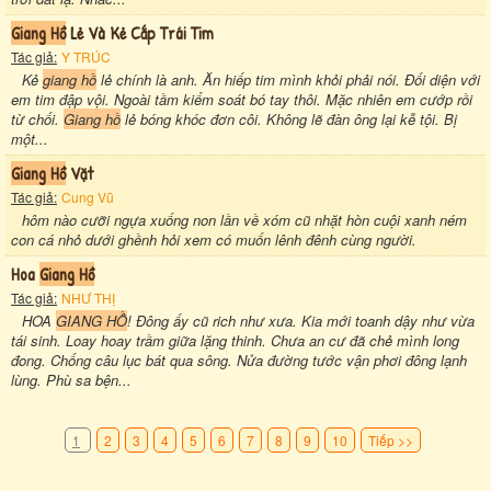
Giang Hồ
Lẻ Và Kẻ Cắp Trái Tim
Tác giả:
Y TRÚC
Kẻ
giang hồ
lẻ chính là anh. Ăn hiếp tim mình khỏi phải nói. Đối diện với
em tim đập vội. Ngoài tầm kiểm soát bó tay thôi. Mặc nhiên em cướp rồi
từ chối.
Giang hồ
lẻ bóng khóc đơn côi. Không lẽ đàn ông lại kễ tội. Bị
một...
Giang Hồ
Vặt
Tác giả:
Cung Vũ
hôm nào cưỡi ngựa xuống non lần về xóm cũ nhặt hòn cuội xanh ném
con cá nhỏ dưới ghềnh hỏi xem có muốn lênh đênh cùng người.
Hoa
Giang Hồ
Tác giả:
NHƯ THỊ
HOA
GIANG HỒ
! Đông ấy cũ rich như xưa. Kia mới toanh dậy như vừa
tái sinh. Loay hoay trầm giữa lặng thinh. Chưa an cư đã chẻ mình long
đong. Chống câu lục bát qua sông. Nửa đường tước vận phơi đông lạnh
lùng. Phù sa bện...
1
2
3
4
5
6
7
8
9
10
Tiếp >>