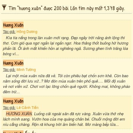
Tìm "hương xuân" được 200 bài. Lần tìm này mất 1,378 giây.
Hương Xuân
Tác giả:
Hồng Dương
Kìa tia nắng trong làn xuân mới rạng. Đẹp ngây trời nâng ánh lộng thi
thơ. Cơn gió qua ngơ ngẩn lại ngẩn ngơ. Hoa thảng thốt buông hờ hương
phấn lã. Ôi ánh mắt khiến hồn ai nghiêng ngả. Sương ghen tình trăng lóa
bóng vì...
Hương Xuân
Tác giả:
Minh Tường
Lại một mùa xuân nữa đã về. Tôi còn phiêu bạt chốn sơn khê. Còn bao
năm sống đời lưu xứ..? Mơ đón mùa xuân trên phố quê…. Mỗi độ xuân
về nơi viễn xứ. Chơi vơi lạc lõng chốn quê người. Không mai, không pháo
đêm trừ...
Hương Xuân
Tác giả:
Lê Cảnh Tiến
HƯƠNG XUÂN
. Luống cải ngoài sân đã rực vàng. Xuân vừa thở nhẹ
lách mình sang. Vườn hoa của mẹ quàng chân bé. Chuỗi mộng đời em
níu cẳng chàng. Rộn rã khung trời âm biển hát. Mơ màng bếp lửa...