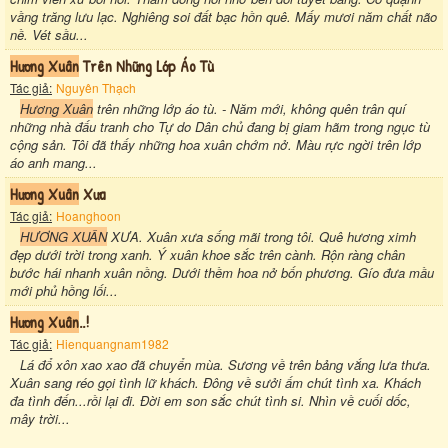
vầng trăng lưu lạc. Nghiêng soi đất bạc hồn quê. Mấy mươi năm chất não
nề. Vét sầu...
Hương Xuân
Trên Những Lớp Áo Tù
Tác giả:
Nguyên Thạch
Hương Xuân
trên những lớp áo tù. - Năm mới, không quên trân quí
những nhà đấu tranh cho Tự do Dân chủ đang bị giam hãm trong ngục tù
cộng sản. Tôi đã thấy những hoa xuân chớm nở. Màu rực ngời trên lớp
áo anh mang...
Hương Xuân
Xưa
Tác giả:
Hoanghoon
HƯƠNG XUÂN
XƯA. Xuân xưa sống mãi trong tôi. Quê hương ximh
đẹp dưới trời trong xanh. Ý xuân khoe sắc trên cành. Rộn ràng chân
bước hái nhanh xuân nồng. Dưới thềm hoa nở bốn phương. Gío đưa mầu
mới phủ hồng lối...
Hương Xuân
..!
Tác giả:
Hienquangnam1982
Lá đổ xôn xao xao đã chuyển mùa. Sương về trên bảng vắng lưa thưa.
Xuân sang réo gọi tình lữ khách. Đông về sưởi ấm chút tình xa. Khách
đa tình đến...rồi lại đi. Đời em son sắc chút tình si. Nhìn về cuối dốc,
mây trời...