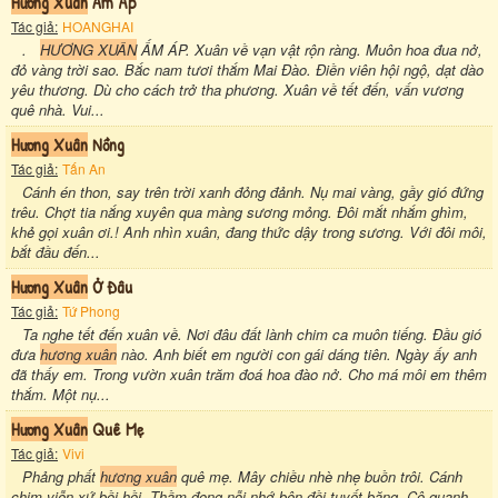
Hương Xuân
Ấm Áp
Tác giả:
HOANGHAI
.
HƯƠNG XUÂN
ẤM ÁP. Xuân về vạn vật rộn ràng. Muôn hoa đua nở,
đỏ vàng trời sao. Bắc nam tươi thắm Mai Đào. Điền viên hội ngộ, dạt dào
yêu thương. Dù cho cách trở tha phương. Xuân về tết đến, vấn vương
quê nhà. Vui...
Hương Xuân
Nồng
Tác giả:
Tấn An
Cánh én thon, say trên trời xanh đỏng đảnh. Nụ mai vàng, gầy gió đứng
trêu. Chợt tia nắng xuyên qua màng sương mỏng. Đôi mắt nhắm ghìm,
khẻ gọi xuân ơi.! Anh nhìn xuân, đang thức dậy trong sương. Với đôi môi,
bắt đầu đến...
Hương Xuân
Ở Đâu
Tác giả:
Tứ Phong
Ta nghe tết đến xuân về. Nơi đâu đất lành chim ca muôn tiếng. Đầu gió
đưa
hương xuân
nào. Anh biết em người con gái dáng tiên. Ngày ấy anh
đã thấy em. Trong vườn xuân trăm đoá hoa đào nở. Cho má môi em thêm
thắm. Một nụ...
Hương Xuân
Quê Mẹ
Tác giả:
Vivi
Phảng phất
hương xuân
quê mẹ. Mây chiều nhè nhẹ buồn trôi. Cánh
chim viễn xứ bồi hồi. Thầm đong nỗi nhớ bên đồi tuyết băng. Cô quạnh