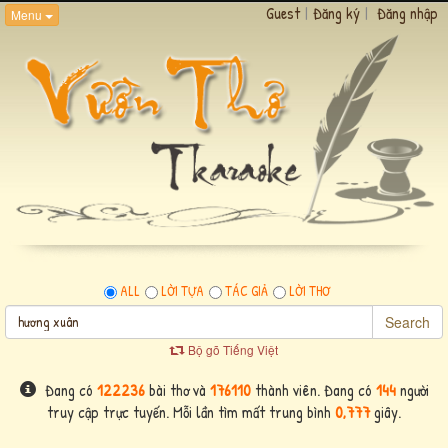
Guest
|
Đăng ký
|
Đăng nhập
Menu
ALL
LỜI TỰA
TÁC GIẢ
LỜI THƠ
Search
Bộ gõ Tiếng Việt
Đang có
122236
bài thơ và
176110
thành viên. Đang có
144
người
truy cập trực tuyến. Mỗi lần tìm mất trung bình
0,777
giây.