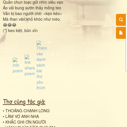
Quần chun toạc gối nhìn xiêu vẹo
Áo vải bung sườn thấy mỏng teo
Vẫn bị bao người chê: «kẹo kéo»
Mà than vãn khổ khóc như mèo.
😂😂😂
(*) keo kiệt, bủn xỉn
Thơ cùng tác giả:
•
THOÁNG CHẠNH LÒNG
•
LÀM VỢ ANH NHA
•
KHẮC GHI ƠN NGƯỜI