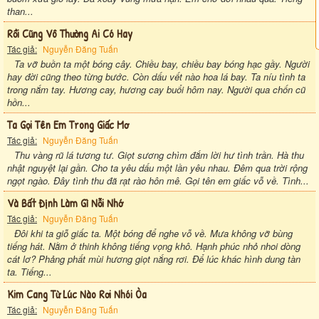
than...
Rồi Cũng Vô Thường Ai Có Hay
Tác giả:
Nguyễn Đăng Tuấn
Ta vỡ buồn ta một bóng cây. Chiều bay, chiều bay bóng hạc gầy. Người
hay đời cũng theo từng bước. Còn dấu vết nào hoa lá bay. Ta níu tình ta
trong nắm tay. Hương cay, hương cay buổi hôm nay. Người qua chốn cũ
hồn...
Ta Gọi Tên Em Trong Giấc Mơ
Tác giả:
Nguyễn Đăng Tuấn
Thu vàng rũ lá tương tư. Giọt sương chìm đắm lời hư tình trần. Hà thu
nhật nguyệt lại gần. Cho ta yêu dấu một lần yêu nhau. Đêm qua trời rộng
ngọt ngào. Đây tình thu đã rạt rào hôn mê. Gọi tên em giấc vỗ về. Tình...
Và Bất Định Làm Gì Nỗi Nhớ
Tác giả:
Nguyễn Đăng Tuấn
Đôi khi ta giỗ giấc ta. Một bóng để nghe vỗ về. Mưa không vỡ bùng
tiếng hát. Nằm ở thinh không tiếng vọng khô. Hạnh phúc nhỏ nhoi dòng
cát lơ? Phảng phất mùi hương giọt nắng rơi. Để lúc khác hình dung tàn
ta. Tiếng...
Kim Cang Từ Lúc Nào Rơi Nhói Òa
Tác giả:
Nguyễn Đăng Tuấn