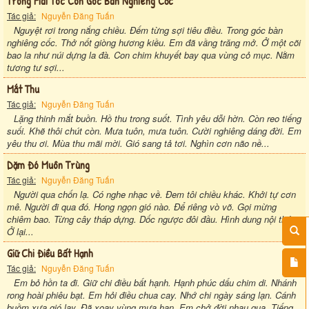
Trong Mái Tóc Còn Góc Bàn Nghiêng Cốc
Tác giả:
Nguyễn Đăng Tuấn
Nguyệt rơi trong nắng chiều. Đếm từng sợi tiêu điều. Trong góc bàn
nghiêng cốc. Thở nốt giòng hương kiều. Em đã vầng trăng mở. Ở một cõi
bao la như núi dựng la đà. Con chim khuyết bay qua vùng cỏ mục. Nằm
tương tư sợi...
Mắt Thu
Tác giả:
Nguyễn Đăng Tuấn
Lặng thinh mắt buồn. Hồ thu trong suốt. Tình yêu dỗi hờn. Còn reo tiếng
suối. Khẽ thôi chút còn. Mưa tuôn, mưa tuôn. Cười nghiêng dáng đời. Em
yêu thu ơi. Mùa thu mãi mời. Gió sang tả tơi. Nghìn cơn não nề...
Dặm Đó Muôn Trùng
Tác giả:
Nguyễn Đăng Tuấn
Người qua chốn lạ. Có nghe nhạc về. Đem tôi chiều khác. Khởi tự cơn
mê. Người đi qua đó. Hong ngọn gió nào. Để riêng vò võ. Gọi mừng
chiêm bao. Từng cây tháp dựng. Dốc ngược đôi đầu. Hình dung nội thức.
Ở lại...
Giữ Chi Điều Bất Hạnh
Tác giả:
Nguyễn Đăng Tuấn
Em bỏ hồn ta đi. Giữ chi điều bất hạnh. Hạnh phúc dấu chim di. Nhánh
rong hoài phiêu bạt. Em hỏi điều chua cay. Nhớ chi ngày sáng lạn. Cánh
buồm xưa gió lay. Đã xoay vùng mưa hạn. Em chở đời nhau qua. Tiếng