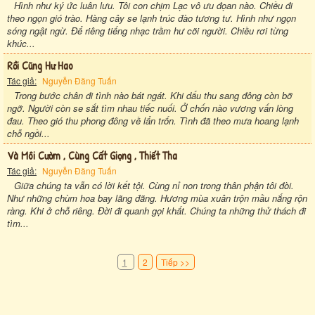
Hình như ký ức luân lưu. Tôi con chịm Lạc vô ưu đọan nào. Chiều đi
theo ngọn gió trào. Hàng cây se lạnh trúc đào tương tư. Hình như ngọn
sóng ngật ngừ. Để riêng tiếng nhạc trầm hư cõi người. Chiều rơi từng
khúc...
Rồi Cũng Hư Hao
Tác giả:
Nguyễn Đăng Tuấn
Trong bước chân đi tình nào bát ngát. Khi dấu thu sang đông còn bỡ
ngỡ. Người còn se sắt tìm nhau tiếc nuối. Ở chốn nào vương vấn lòng
đau. Theo gió thu phong đông về lẩn trốn. Tình đã theo mưa hoang lạnh
chỗ ngồi...
Và Môi Cườm , Cùng Cất Giọng , Thiết Tha
Tác giả:
Nguyễn Đăng Tuấn
Giữa chúng ta vẫn có lời kết tội. Cùng nỉ non trong thân phận tôi đòi.
Như những chùm hoa bay lãng đãng. Hương mùa xuân trộn mầu nắng rộn
ràng. Khi ở chỗ riêng. Đời đi quanh gọi khất. Chúng ta những thử thách đi
tìm...
1
2
Tiếp >>