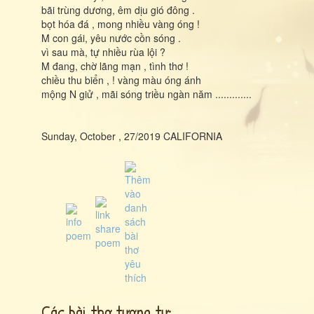
bãi trùng dương, êm dịu gió đông .
bọt hóa đá , mong nhiều vàng óng !
M con gái, yêu nước cồn sóng .
vì sau mà, tự nhiều rùa lội ?
M đang, chờ lãng mạn , tình thơ !
chiều thu biển , ! vàng màu óng ánh
mộng N giử , mãi sóng triều ngàn năm .............
Sunday, October , 27/2019 CALIFORNIA
Các bài thơ tương tự: