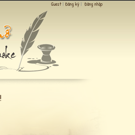
Guest
|
Đăng ký
|
Đăng nhập
!