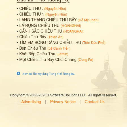
•
CHIỀU THU .
(
Nguyên Hữu
)
•
CHIỀU THU 1
(
Nguyên Hữu
)
•
LANG THANG CHIỀU THỨ BẢY
(
Đỗ Mỹ Loan
)
•
LÁ RỤNG CHIỀU THU
(
HOANGHAI
)
•
CẢNH SẮC CHIỀU THU
(
HOANGHAI
)
•
Chiều Thứ Bảy
(
Thiên Ân
)
•
TÌM EM BÓNG DÁNG CHIỀU THU
(
Trần Đức Phổ
)
•
Bến Chiều Thu
(
Lê Cảnh Tiến
)
•
Khói Bếp Chiều Thu
(
Lemin
)
•
Một Chiều Thứ Bảy Chói Chang
(
Cung Fa
)
Xem bai tho nay dung Tieng Viet khong dau
Copyright © 2008-2026 T Software Solutions LLC. All rights reserved.
Advertising
|
Privacy Notice
|
Contact Us