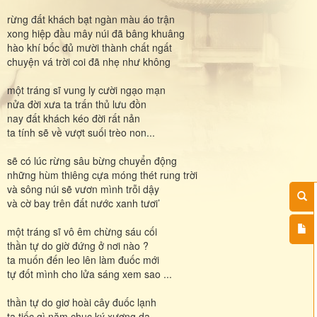
rừng đất khách bạt ngàn màu áo trận
xong hiệp đầu mây núi đã bâng khuâng
hào khí bốc đủ mười thành chất ngất
chuyện vá trời coi đã nhẹ như không
một tráng sĩ vung ly cười ngạo mạn
nửa đời xưa ta trấn thủ lưu đồn
nay đất khách kéo đời rất nản
ta tính sẽ về vượt suối trèo non...
sẽ có lúc rừng sâu bừng chuyển động
những hùm thiêng cựa móng thét rung trời
và sông núi sẽ vươn mình trỗi dậy
và cờ bay trên đất nước xanh tươi’
một tráng sĩ vô êm chừng sáu cối
thần tự do giờ đứng ở nơi nào ?
ta muốn đến leo lên làm đuốc mới
tự đốt mình cho lửa sáng xem sao ...
thần tự do giơ hoài cây đuốc lạnh
ta tiếc gì năm chục ký xương da