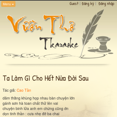
Guest
|
Đăng ký
|
Đăng nhập
Menu
Ta Làm Gì Cho Hết Nửa Đời Sau
Tác giả:
Cao Tần
dăm thằng khùng họp nhau bàn chuyện lớn
gánh sơn hà toan chất thử lên vai
chuyện binh lửa anh em chừng cũng ớn
dọn tinh thần : cưa nhẹ đỡ ba chai