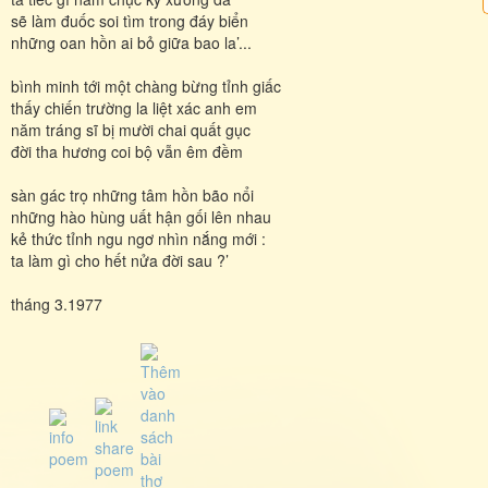
sẽ làm đuốc soi tìm trong đáy biển
những oan hồn ai bỏ giữa bao la’...
bình minh tới một chàng bừng tỉnh giấc
thấy chiến trường la liệt xác anh em
năm tráng sĩ bị mười chai quất gục
đời tha hương coi bộ vẫn êm đềm
sàn gác trọ những tâm hồn bão nổi
những hào hùng uất hận gối lên nhau
kẻ thức tỉnh ngu ngơ nhìn nắng mới :
ta làm gì cho hết nửa đời sau ?’
tháng 3.1977