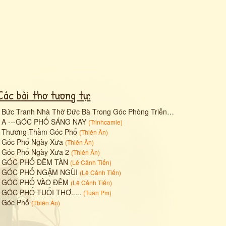
Các bài thơ tương tự:
•
Bức Tranh Nhà Thờ Đức Bà Trong Góc Phòng Triễn Lãm
(
Thanh Trắc N
•
A ---GÓC PHỐ SÁNG NAY
(
Trinhcamle
)
•
Thương Thầm Góc Phố
(
Thiên Ân
)
•
Góc Phố Ngày Xưa
(
Thiên Ân
)
•
Góc Phố Ngày Xưa 2
(
Thiên Ân
)
•
GÓC PHỐ ĐÊM TÀN
(
Lê Cảnh Tiến
)
•
GÓC PHỐ NGẬM NGÙI
(
Lê Cảnh Tiến
)
•
GÓC PHỐ VÀO ĐÊM
(
Lê Cảnh Tiến
)
•
GÓC PHỐ TUỔI THƠ.....
(
Tuan Pm
)
•
Góc Phố
(
Tbiên Ân
)