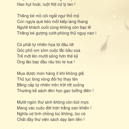
Hao hụt hoài, ruột thịt cứ ly tan !
Thằng bé mồ côi ngất ngư thổ mộ
Con ngựa què kéo mỏi kiếp lang thang
Người khách cuối cùng không còn bạc lẻ
Thằng bé gượng cười phòng thủ nguy nan !
Có phải tự nhiên họa từ đâu tới
Góc phố om xòm cuộc lắc bầu cua
Trẻ mới lên mười sống hơn thế kỷ
Ông lão bạc đầu râu tóc te tua !
Mua được món hàng ít khi không giả
Thủ tục lòng vòng đổi họ thay tên
Bằng cấp tự nhiên trên trời rớt xuống
Thương kẻ sách đèn học gạo tưởng điên !
Mười ngón thư sinh không còn bút mực
Mang vác cuộc đời trợn trắng oan khiên !
Nghĩa vợ tình chồng lúc không, lúc có
Chất đầy thư viện sách dạy làm tiền !