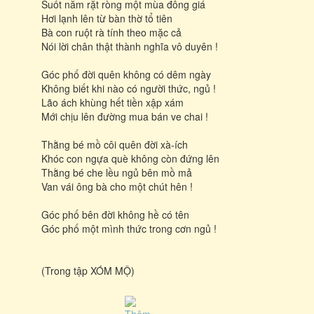
Suốt năm rặt ròng một mùa đông giá
Hơi lạnh lên từ bàn thờ tổ tiên
Bà con ruột rà tính theo mặc cả
Nói lời chân thật thành nghĩa vô duyên !
Góc phố đời quên không có dêm ngày
Không biết khi nào có người thức, ngủ !
Lão ách khùng hết tiền xập xám
Mới chịu lên đường mua bán ve chai !
Thằng bé mồ côi quên đời xà-ích
Khóc con ngựa què không còn đứng lên
Thằng bé che lều ngủ bên mồ mả
Van vái ông bà cho một chút hên !
Góc phố bên đời không hề có tên
Góc phố một mình thức trong cơn ngủ !
(Trong tập XÓM MỘ)