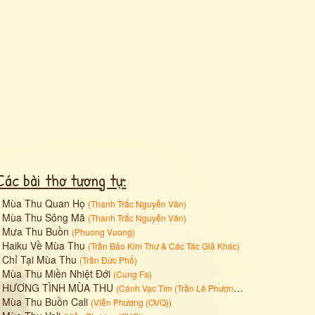
Các bài thơ tương tự:
•
Mùa Thu Quan Họ
(
Thanh Trắc Nguyễn Văn
)
•
Mùa Thu Sông Mã
(
Thanh Trắc Nguyễn Văn
)
•
Mưa Thu Buồn
(
Phuong Vuong
)
•
Haiku Về Mùa Thu
(
Trần Bảo Kim Thư
&
Các Tác Giả Khác
)
•
Chỉ Tại Mùa Thu
(
Trần Đức Phổ
)
•
Mùa Thu Miền Nhiệt Đới
(
Cung Fa
)
•
HƯƠNG TÌNH MÙA THU
(
Cánh Vạc Tím (Trần Lê Phượng Loan)
)
•
Mùa Thu Buồn Cali
(
Viễn Phương (OVQ)
)