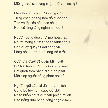
Miệng cười sao lòng chậm nỗi vui mừng !
Mùa thu cổ tích người đong rượu
Từng chén hoàng hoa dỗ cuộc chơi
Thơ về lớp lớp câu hào sảng
Hồn cứ lâng lâng nghĩa khí đời !
Người tưởng đùa chơi mà hóa thật
Người mong sự thật hóa thành chơi !
Con quay quay tít đời bông vụ
Lòng bỗng tương tư tiếng trẻ cười...
Cười ư ? Cười đã quên biền biệt
Đời trải bàn nhưng rượu không mời
Đời quen treo bảng rao hình phạt
Mỗi kiếp người riêng phận nổi trôi !
Người ngồi sửa lại dăm thành tích
Công bố tùy nghi cuộc đổi dời
Nhạc buồn chưa dứt câu phiền muộn
Sao bỗng rùm beng tiếng chọc cười ?