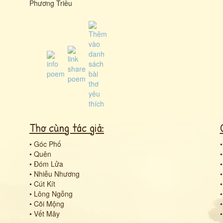
Phương Triều
Thơ cùng tác giả:
•
Góc Phố
•
Quên
•
Đóm Lửa
•
Nhiễu Nhương
•
Cút Kít
•
Lông Ngỗng
•
Cõi Mộng
•
Vết Mây