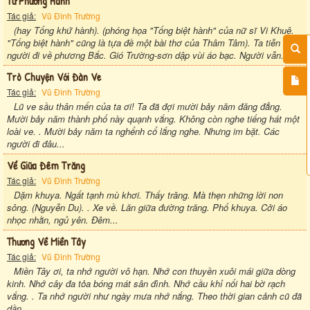
Tứ Phương Hành
Tác giả:
Vũ Đình Trường
(hay Tống khứ hành). (phóng họa "Tống biệt hành" của nữ sĩ Vi Khuê.
"Tống biệt hành" cũng là tựa đề một bài thơ của Thâm Tâm). Ta tiễn
người đi về phương Bắc. Gió Trường-sơn dập vùi áo bạc. Người vẫn...
Trò Chuyện Với Đàn Ve
Tác giả:
Vũ Đình Trường
Lũ ve sầu thân mến của ta ơi! Ta đã đợi mười bảy năm đăng đẳng.
Mười bảy năm thành phố này quạnh vắng. Không còn nghe tiếng hát một
loài ve. . Mười bảy năm ta nghểnh cổ lắng nghe. Nhưng im bặt. Các
người đi đâu...
Vể Giữa Đêm Trăng
Tác giả:
Vũ Đình Trường
Dặm khuya. Ngất tạnh mù khơi. Thấy trăng. Mà thẹn những lời non
sông. (Nguyễn Du). . Xe về. Lăn giữa đường trăng. Phố khuya. Cởi áo
nhọc nhằn, ngủ yên. Đêm...
Thương Về Miền Tây
Tác giả:
Vũ Đình Trường
Miền Tây ơi, ta nhớ người vô hạn. Nhớ con thuyền xuôi mái giữa dòng
kinh. Nhớ cây đa tỏa bóng mát sân đình. Nhớ cầu khỉ nối hai bờ rạch
vắng. . Ta nhớ người như ngày mưa nhớ nắng. Theo thời gian cảnh cũ đã
dần...