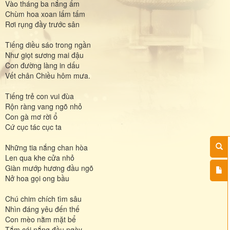
Vào tháng ba nắng ấm
Chùm hoa xoan lấm tấm
Rơi rụng đầy trước sân
Tiếng diều sáo trong ngần
Như giọt sương mai đậu
Con đường làng in dấu
Vết chân Chiều hôm mưa.
Tiếng trẻ con vui đùa
Rộn ràng vang ngõ nhỏ
Con gà mơ rời ổ
Cứ cục tác cục ta
Những tia nắng chan hòa
Len qua khe cửa nhỏ
Giàn mướp hương đầu ngõ
Nở hoa gọi ong bầu
Chú chim chích tìm sâu
Nhìn đáng yêu đến thế
Con mèo nằm mặt bể
Tắm cái nắng đầu ngày