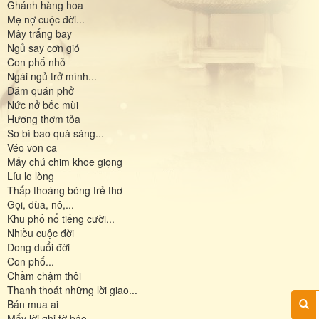
Ghánh hàng hoa
Mẹ nợ cuộc đời...
Mây trắng bay
Ngủ say cơn gió
Con phố nhỏ
Ngái ngủ trở mình...
Dăm quán phở
Nức nở bốc mùi
Hương thơm tỏa
So bì bao quà sáng...
Véo von ca
Mấy chú chim khoe giọng
Líu lo lòng
Thấp thoáng bóng trẻ thơ
Gọi, đùa, nô,...
Khu phố nổ tiếng cười...
Nhiều cuộc đời
Dong duổi đời
Con phố...
Chầm chậm thôi
Thanh thoát những lời giao...
Bán mua ai
Mấy lời ghi tờ báo