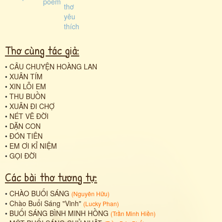
Thơ cùng tác giả:
•
CÂU CHUYỆN HOÀNG LAN
•
XUÂN TÍM
•
XIN LỖI EM
•
THU BUỒN
•
XUÂN ĐI CHỢ
•
NÉT VẼ ĐỜI
•
DẶN CON
•
ĐÓN TIÊN
•
EM ƠI KỈ NIỆM
•
GỌI ĐỜI
Các bài thơ tương tự:
•
CHÀO BUỔI SÁNG
(
Nguyên Hữu
)
•
Chào Buổi Sáng "Vinh"
(
Lucky Phan
)
•
BUỔI SÁNG BÌNH MINH HỒNG
(
Trần Minh Hiền
)