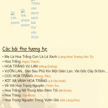
Các bài thơ tương tự:
•
Mẹ Là Hoa Trắng Con Là Lá Xanh
(
Lãng Nhai Trương Văn Tú
)
•
Hoa Trắng
(
Ngọc Thạch
)
•
HOA TRẮNG VU LAN
(
Hồng Dương
)
•
VƯỜN LAN.. Sân Sau Phủ Kín Một Giàn Lan. Vài Gốc Cây Si Đứng Thẳng Hàng. Hoa Trắng Hoa Hồng Thôi Đủ Cả. Hoa Xanh Hoa Đỏ Cả Hoa Vàng. Bầy Ong Chao Luyện Cùng Lao Tới.. Lũ Bướm Vờn Bay Cũng Kéo Sang. C
•
CÚC HOA TRẮNG
(
Phong Trần
)
•
XÓT XA VÀNH HOA TRẮNG
(
Lê Gia Hoài
)
•
Về Với Hoa Trạng Nguyên
(
Thiên Ân
)
•
Hoa Trắng Nở Trong Màn Đêm Tối
(
Mr.Smile
)
•
Hoa Trăng
(
TamMuội
)
•
Hoa Trạng Nguyên Trong Vườn Gió
(
Gió Lãng Dzu
)