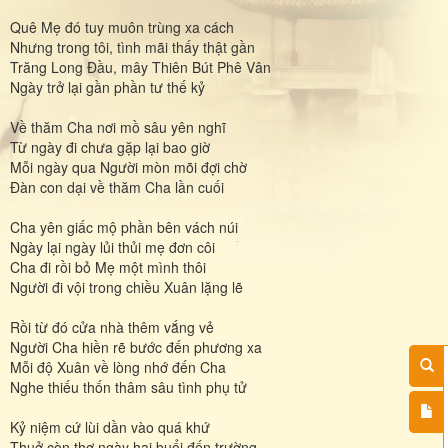
Quê Mẹ đó tuy muôn trùng xa cách
Nhưng trong tôi, tình mãi thấy thật gần
Trăng Long Đầu, mây Thiên Bút Phê Vân
Ngày trở lại gần phần tư thế kỷ
Về thăm Cha nơi mồ sâu yên nghĩ
Từ ngày đi chưa gặp lại bao giờ
Mỗi ngày qua Người mòn mõi đợi chờ
Đàn con dại về thăm Cha lần cuối
Cha yên giấc mộ phần bên vách núi
Ngày lại ngày lủi thủi mẹ đơn côi
Cha đi rồi bỏ Mẹ một mình thôi
Người đi vội trong chiều Xuân lặng lẽ
Rồi từ đó cửa nhà thêm vắng vẻ
Người Cha hiền rẽ bước đến phương xa
Mỗi độ Xuân về lòng nhớ đến Cha
Nghe thiếu thốn thâm sâu tình phụ tử
Kỷ niệm cứ lùi dần vào quá khứ
Thuở còn thơ ngày hai buổi đến trường