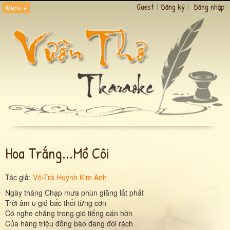
Guest
|
Đăng ký
|
Đăng nhập
Menu
Hoa Trắng...mồ Côi
Tác giả:
Vệ-Trà Huỳnh Kim Anh
Ngày tháng Chạp mưa phùn giăng lất phất
Trời âm u gió bấc thổi từng cơn
Có nghe chăng trong gió tiếng oán hờn
Của hàng triệu đồng bào đang đói rách