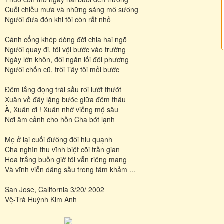
Cuối chiều mưa và những sáng mờ sương
Người đưa đón khi tôi còn rất nhỏ
Cánh cổng khép dòng đời chia hai ngõ
Người quay đi, tôi vội bước vào trường
Ngày lớn khôn, đời ngăn lối đôi phương
Người chốn cũ, trời Tây tôi mỏi bước
Đêm lắng đọng trái sầu rơi lướt thướt
Xuân về đây lặng bước giữa đêm thâu
À, Xuân ơi ! Xuân nhớ viếng mộ sâu
Nơi âm cảnh cho hồn Cha bớt lạnh
Mẹ ở lại cuối đường đời hiu quạnh
Cha nghìn thu vĩnh biệt cõi trần gian
Hoa trắng buồn giờ tôi vẫn riêng mang
Và vĩnh viễn dâng sầu trong tâm khảm ...
San Jose, California 3/20/ 2002
Vệ-Trà Huỳnh Kim Anh