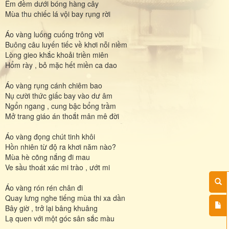
Êm đềm dưới bóng hàng cây
Mùa thu chiếc lá vội bay rụng rời
Áo vàng luống cuống trông vời
Buông câu luyến tiếc về khơi nỗi niềm
Lòng gieo khắc khoải triền miên
Hổm rày , bỏ mặc hết miền ca dao
Áo vàng rụng cánh chiêm bao
Nụ cười thức giấc bay vào dư âm
Ngổn ngang , cung bậc bổng trầm
Mở trang giáo án thoắt mân mê đời
Áo vàng đọng chút tinh khôi
Hồn nhiên từ độ ra khơi năm nào?
Mùa hè cõng nắng đi mau
Ve sầu thoát xác mi trào , ướt mi
Áo vàng rón rén chân đi
Quay lưng nghe tiếng mùa thi xa dần
Bây giờ , trở lại bâng khuâng
Lạ quen với một góc sân sắc màu