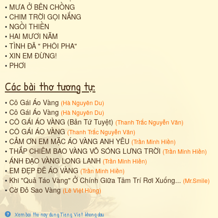
•
MƯA Ở BÊN CHỒNG
•
CHIM TRỜI GỌI NẮNG
•
NGỒI THIỀN
•
HAI MƯƠI NĂM
•
TÌNH ĐÃ " PHÔI PHA"
•
XIN EM ĐỪNG!
•
PHƠI
Các bài thơ tương tự:
•
Cô Gái Áo Vàng
(
Hà Nguyên Du
)
•
Cô Gái Áo Vàng
(
Hà Nguyên Du
)
•
CÔ GÁI ÁO VÀNG (Bản Tứ Tuyệt)
(
Thanh Trắc Nguyễn Văn
)
•
CÔ GÁI ÁO VÀNG
(
Thanh Trắc Nguyễn Văn
)
•
CẢM ƠN EM MẶC ÁO VÀNG ANH YÊU
(
Trần Minh Hiền
)
•
THẮP CHIÊM BAO VÀNG VÕ SÓNG LƯNG TRỜI
(
Trần Minh Hiền
)
•
ÁNH ĐẠO VÀNG LONG LANH
(
Trần Minh Hiền
)
•
EM ĐẸP ĐẼ ÁO VÀNG
(
Trần Minh Hiền
)
•
Khi "Quả Táo Vàng" Ở Chính Giữa Tâm Trí Rơi Xuống...
(
Mr.Smile
)
•
Cờ Đỏ Sao Vàng
(
Lê Việt Hùng
)
Xem bai tho nay dung Tieng Viet khong dau