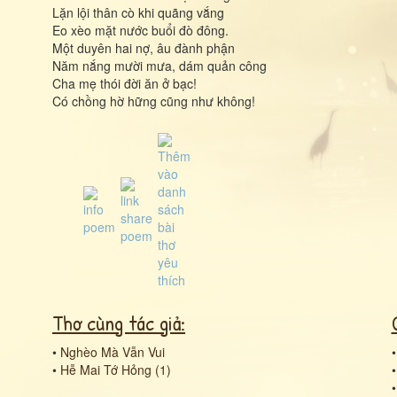
Lặn lội thân cò khi quãng vắng
Eo xèo mặt nước buổi đò đông.
Một duyên hai nợ, âu đành phận
Năm nắng mười mưa, dám quản công
Cha mẹ thói đời ăn ở bạc!
Có chồng hờ hững cũng như không!
Thơ cùng tác giả:
•
Nghèo Mà Vẫn Vui
•
Hễ Mai Tớ Hỏng (1)