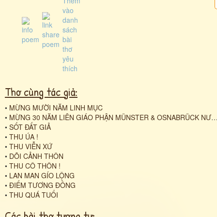
Thơ cùng tác giả:
•
MỪNG MƯỜI NĂM LINH MỤC
•
MỪNG 30 NĂM LIÊN GIÁO PHẬN MÜNSTER & OSNABRÜCK NƯỚC ĐỨC
•
SỐT ĐẤT GIẢ
•
THU ÚA !
•
THU VIỄN XỨ
•
DÕI CẢNH THÔN
•
THU CÔ THÔN !
•
LAN MAN GÍO LỘNG
•
ĐIỂM TƯƠNG ĐỒNG
•
THU QUÁ TUỔI
Các bài thơ tương tự: