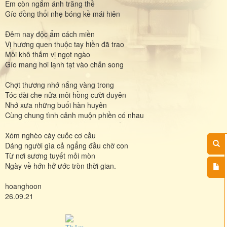
Em còn ngắm ánh trăng thề
Gío đồng thổi nhẹ bóng kề mái hiên
Đêm nay độc ẩm cách miền
Vị hương quen thuộc tay hiền đã trao
Môi khô thấm vị ngọt ngào
Gío mang hơi lạnh tạt vào chấn song
Chợt thương nhớ nắng vàng trong
Tóc dài che nửa môi hồng cười duyên
Nhớ xưa những buổi hàn huyên
Cùng chung tình cảnh muộn phiền có nhau
Xóm nghèo cày cuốc cơ cầu
Dáng người gìa cả ngẩng đầu chờ con
Từ nơi sương tuyết mỏi mòn
Ngày về hớn hở ước tròn thời gian.
hoanghoon
26.09.21