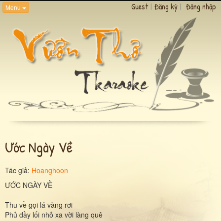
Guest
|
Đăng ký
|
Đăng nhập
Menu
Ước Ngày Về
Tác giả:
Hoanghoon
ƯỚC NGÀY VỀ
Thu về gọi lá vàng rơi
Phủ dầy lối nhỏ xa vời làng quê