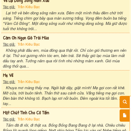
Về Lại Dòng Sông Năm Xưa
Tác giả:
Trần Kiêu Bạc
Lại trở về bên dòng sông năm xưa. Đêm một mình thâu đêm chờ trời
sáng. Tiếng chim gọi bầy qua màn sương trắng. Vọng đêm buồn ba tiếng
"Vàm Cỏ Đông". Một dòng sông xuôi như những dòng sông. Mà giữ được
tuổi thơ không trôi...
Cảm Ơn Ngọn Gió Trái Mùa
Tác giả:
Trần Kiêu Bạc
Không phải đâu em, mùa đông qua thật rồi. Chỉ còn gió thương em nên
ở lại. Thử soi gương nhìn tóc em, bên trái. Sẽ thấy gió lạc mùa làm mất
dấu tay anh. Tưởng năm qua rồi tình nhú những mầm xanh. Gió mùa
đông thổi qua...
Mẹ Về
Tác giả:
Trần Kiêu Bạc
Khuya mơ màng thấy mẹ. Ngồi bật dậy, giật mình! Mẹ gọi con rất khẽ.
Mở cửa, trời buồn tênh. Thẩn thờ sau cánh cửa. Vẳng tiếng mẹ gọi con.
Đèn bàn thờ không tỏ. Bạch lạp rơi nỗi buồn. Đêm ngoài kia tối lắm. Xòe
tay...
Một Chút Tình Cho Cô Tấm
Tác giả:
Trần Kiêu Bạc
Tấm đã đi rồi, đi thật xa. Bống Bống Bang Bang ở lại nhà. Chiều chiều
Bống lội quanh lòng giếng. Ngỡ nhìn bóng Tấm lúc vào ra! Nghe tiếng gỏ