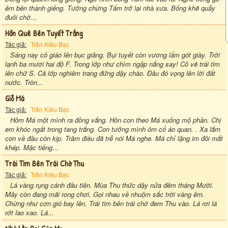
êm bên thành giếng. Tưởng chừng Tấm trở lại nhà xưa. Bống khẽ quẫy
đuôi chờ...
Hồn Quê Bên Tuyết Trắng
Tác giả:
Trần Kiêu Bạc
Sáng nay cô giáo lên bục giảng. Bụi tuyết còn vương lấm gót giày. Trời
lạnh ba mươi hai độ F. Trong lớp như chìm ngập nắng say! Cô vẽ trái tim
lên chữ S. Cả lớp nghiêm trang đứng dậy chào. Ðâu đó vọng lên lời đất
nước. Tròn...
Giỗ Má
Tác giả:
Trần Kiêu Bạc
Hôm Má một mình ra đồng vắng. Hồn con theo Má xuống mộ phần. Chị
em khóc ngất trong tang trắng. Con tưởng mình ôm cổ áo quan. . Xa lắm
con về đâu còn kịp. Trăm điều đã trễ nói Má nghe. Má chỉ lặng im đôi mắt
khép. Mặc tiếng...
Trái Tim Bên Trái Chờ Thu
Tác giả:
Trần Kiêu Bạc
Lá vàng rụng cánh đầu tiên. Mùa Thu thức dậy nửa đêm tháng Mười.
Mây còn đang mãi rong chơi. Gọi nhau về nhuộm sắc trời vàng êm.
Chừng như cơn gió bay lên. Trái tim bên trái chờ đem Thu vào. Lá rơi lá
rớt lao xao. Lá...