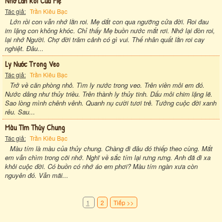
Nhớ Lằn Roi Của Mẹ
Tác giả:
Trần Kiêu Bạc
Lớn rồi con vẫn nhớ lằn roi. Mẹ dắt con qua ngưỡng cửa đời. Roi đau
im lặng con không khóc. Chỉ thấy Mẹ buồn nước mắt rơi. Nhớ lại đòn roi,
lại nhớ Người. Chợ đời trăm cảnh có gì vui. Thế nhân quất lằn roi cay
nghiệt. Đâu...
Ly Nước Trong Veo
Tác giả:
Trần Kiêu Bạc
Trở về căn phòng nhỏ. Tìm ly nước trong veo. Trên viền môi em đó.
Nước dâng như thủy triều. Trên thành ly thủy tinh. Dấu môi chim lặng lẽ.
Sao lòng mình chênh vênh. Quanh nụ cười tươi trẻ. Tưởng cuộc đời xanh
rêu. Sau...
Màu Tím Thủy Chung
Tác giả:
Trần Kiêu Bạc
Màu tím là màu của thủy chung. Chàng đi đâu đó thiếp theo cùng. Mắt
em vẫn chìm trong cõi nhớ. Nghĩ về sắc tím lại rưng rưng. Anh đã đi xa
khỏi cuộc đời. Có buồn có nhớ áo em phơi? Màu tím ngàn xưa còn
nguyên đó. Vẫn mãi...
1
2
Tiếp >>