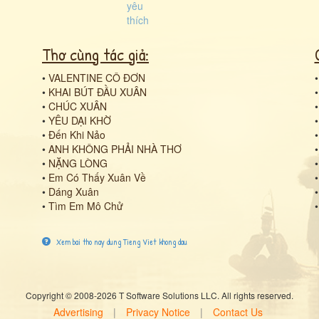
Thơ cùng tác giả:
•
VALENTINE CÔ ĐƠN
•
KHAI BÚT ĐẦU XUÂN
•
CHÚC XUÂN
•
YÊU DẠI KHỜ
•
Đến Khi Nảo
•
ANH KHÔNG PHẢI NHÀ THƠ
•
NẶNG LÒNG
•
Em Có Thấy Xuân Về
•
Dáng Xuân
•
Tìm Em Mô Chử
Xem bai tho nay dung Tieng Viet khong dau
Copyright © 2008-2026 T Software Solutions LLC. All rights reserved.
Advertising
|
Privacy Notice
|
Contact Us