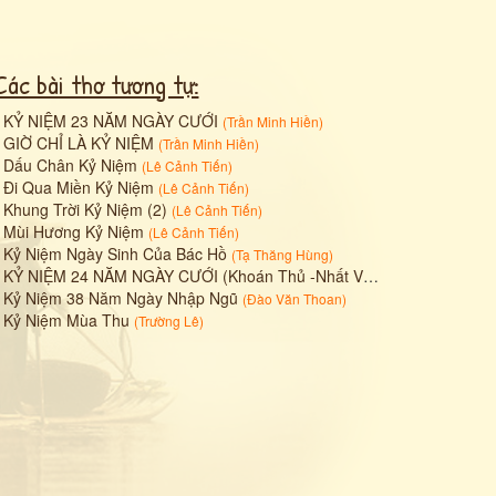
Các bài thơ tương tự:
•
KỶ NIỆM 23 NĂM NGÀY CƯỚI
(
Trần Minh Hiền
)
•
GIỜ CHỈ LÀ KỶ NIỆM
(
Trần Minh Hiền
)
•
Dấu Chân Kỷ Niệm
(
Lê Cảnh Tiến
)
•
Đi Qua Miền Kỷ Niệm
(
Lê Cảnh Tiến
)
•
Khung Trời Kỷ Niệm (2)
(
Lê Cảnh Tiến
)
•
Mùi Hương Kỷ Niệm
(
Lê Cảnh Tiến
)
•
Kỷ Niệm Ngày Sinh Của Bác Hồ
(
Tạ Thăng Hùng
)
•
KỶ NIỆM 24 NĂM NGÀY CƯỚI (Khoán Thủ -Nhất Vận)
(
JB Nguyễn Hùn
•
Kỷ Niệm 38 Năm Ngày Nhập Ngũ
(
Đào Văn Thoan
)
•
Kỷ Niệm Mùa Thu
(
Trường Lê
)