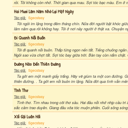
rồi. Tôi không còn nhớ. Thời gian qua mau. Sợi tóc bạc màu. Em ở nơ
Hai Mươi Lăm Năm Nhớ Lại Một Ngày
Tác giả:
Sgecstasy
Tôi ngồi im lặng trong đêm tháng chín. Nửa đời người bật khóc giữ
lăm năm qua rồi không hay. Tôi ở nơi nầy người ở thật xa. Chuyện 
Đi Quanh Nỗi Buồn
Tác giả:
Sgecstasy
Tôi đi quanh nỗi buồn. Thắp từng ngọn nến tắt. Tiếng chuông ngân 
Ngôi sao vừa chợt tắt. Sợi tóc bay giữa trời. Bàn tay còn nắm chặt. 
Đường Nào Đến Thiên Đường
Tác giả:
Sgecstasy
Ta gởi em một manh giấy trắng. Hãy vẽ giùm ta một con đường. G
thiên đường. . Ta gởi em nỗi buồn im lặng. Nửa đời qua tình vẫn mê
Tình Thơ
Tác giả:
Sgecstasy
Tình thơ. Tìm nhau trong cõi thơ sầu. Hai đầu nỗi nhớ nhịp cầu t
sắc cầm trao duyên. Giang đầu xõa tóc muộn phiền. Cuối sông sóng 
Xối Gội Luân Hồi
Tác giả:
Sgecstasy