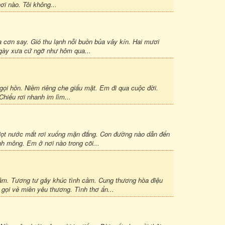
i nào. Tôi không...
a cơn say. Gió thu lạnh nỗi buồn bủa vây kín. Hai mươi
ngày xưa cứ ngỡ như hôm qua...
gọi hồn. Niềm riêng che giấu mặt. Em đi qua cuộc đời.
Chiểu rơi nhanh im lìm...
iọt nước mắt rơi xuống mặn đắng. Con đường nào dẫn đến
nh mông. Em ở nơi nào trong cõi...
ri âm. Tương tư gảy khúc tình cầm. Cung thương hòa điệu
gọi về miền yêu thương. Tình thơ ẩn...