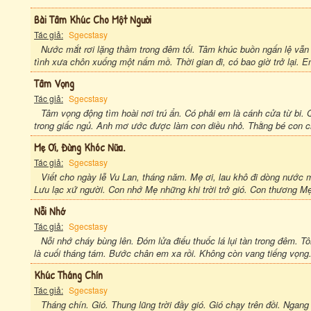
Bài Tâm Khúc Cho Một Người
Tác giả:
Sgecstasy
Nước mắt rơi lặng thầm trong đêm tối. Tâm khúc buồn ngấn lệ vẫ
tình xưa chôn xuống một nấm mồ. Thời gian đi, có bao giờ trở lại. E
Tâm Vọng
Tác giả:
Sgecstasy
Tâm vọng động tìm hoài nơi trú ẩn. Có phải em là cánh cửa từ bi.
trong giấc ngủ. Anh mơ ước được làm con diều nhỏ. Thằng bé con c
Mẹ Ơi, Đừng Khóc Nữa.
Tác giả:
Sgecstasy
Viết cho ngày lễ Vu Lan, tháng năm. Mẹ ơi, lau khô đi dòng nước 
Lưu lạc xứ người. Con nhớ Mẹ những khi trời trở gió. Con thương Mẹ
Nỗi Nhớ
Tác giả:
Sgecstasy
Nỗi nhớ cháy bùng lên. Đóm lửa điếu thuốc lá lụi tàn trong đêm. T
là cuối tháng tám. Bước chân em xa rồi. Không còn vang tiếng vọng
Khúc Tháng Chín
Tác giả:
Sgecstasy
Tháng chín. Gió. Thung lũng trời đầy gió. Gió chạy trên đồi. Ngang