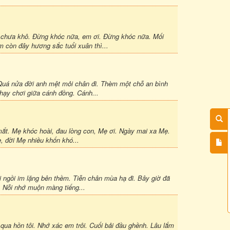
n chưa khô. Đừng khóc nữa, em ơi. Đừng khóc nữa. Mối
m còn đây hương sắc tuổi xuân thì...
 Quá nửa đời anh mệt mỏi chân đi. Thèm một chỗ an bình
hạy chơi giữa cánh đồng. Cánh...
mắt. Mẹ khóc hoài, đau lòng con, Mẹ ơi. Ngày mai xa Mẹ.
, đời Mẹ nhiều khốn khó...
ôi ngồi im lặng bên thềm. Tiễn chân mùa hạ đi. Bây giờ đã
. Nỗi nhớ muộn màng tiếng...
 qua hồn tôi. Nhớ xác em trôi. Cuối bải đầu ghềnh. Lâu lắm