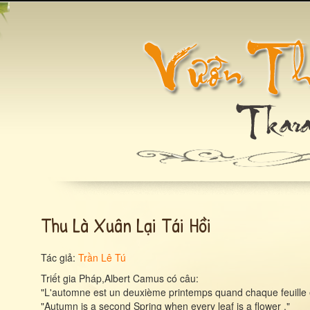
Thu Là Xuân Lại Tái Hồi
Tác giả:
Trần Lê Tú
Triết gia Pháp,Albert Camus có câu:
"L'automne est un deuxième printemps quand chaque feuille e
"Autumn is a second Spring when every leaf is a flower ."