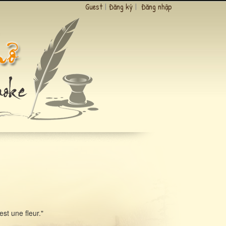
Guest
|
Đăng ký
|
Đăng nhập
st une fleur."