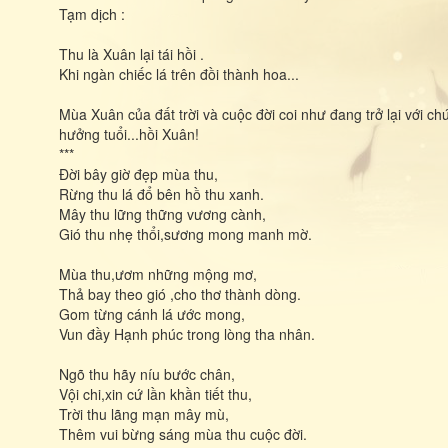
Tạm dịch :
Thu là Xuân lại tái hồi .
Khi ngàn chiếc lá trên đồi thành hoa...
Mùa Xuân của đất trời và cuộc đời coi như đang trở lại với c
hưởng tuổi...hồi Xuân!
***
Đời bây giờ đẹp mùa thu,
Rừng thu lá đổ bên hồ thu xanh.
Mây thu lững thững vương cành,
Gió thu nhẹ thổi,sương mong manh mờ.
Mùa thu,ươm những mộng mơ,
Thả bay theo gió ,cho thơ thành dòng.
Gom từng cánh lá ước mong,
Vun đầy Hạnh phúc trong lòng tha nhân.
Ngõ thu hãy níu bước chân,
Vội chi,xin cứ lần khần tiết thu,
Trời thu lãng mạn mây mù,
Thêm vui bừng sáng mùa thu cuộc đời.