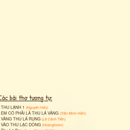
Các bài thơ tương tự:
•
THU LẠNH 1
(
Nguyên Hữu
)
•
EM CÓ PHẢI LÀ THU LÁ VÀNG
(
Trần Minh Hiền
)
•
VÀNG THU LÁ RỤNG
(
Lê Cảnh Tiến
)
•
VÀO THU LẠC DÒNG
(
Hoanghoon
)