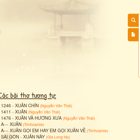
Các bài thơ tương tự:
•
1246 - XUÂN CHÍN
(
Nguyễn Văn Thái
)
•
1411 - XUÂN
(
Nguyễn Văn Thái
)
•
1476 - XUÂN VÀ HƯƠNG XƯA
(
Nguyễn Văn Thái
)
•
A--- XUÂN
(
Trinhcamle
)
•
A--- XUÂN GỌI EM HAY EM GỌI XUÂN VỀ
(
Trinhcamle
)
•
SÀI GÒN - XUÂN NÀY
(
Gia Long Hp
)