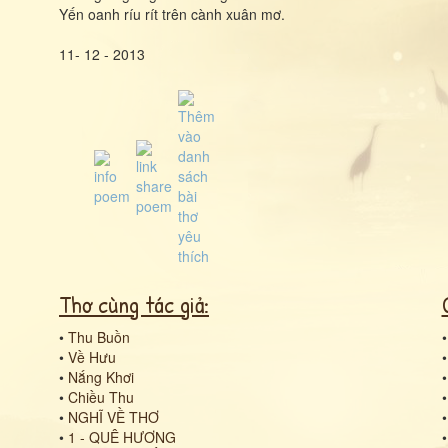
Yến oanh ríu rít trên cành xuân mơ.
11- 12 - 2013
Thơ cùng tác giả:
•
Thu Buồn
•
Về Hưu
•
Nắng Khơi
•
Chiều Thu
•
NGHĨ VỀ THƠ
•
1 - QUÊ HƯƠNG