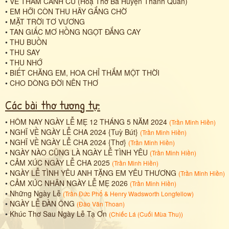
•
VỀ THĂM CẢNH CŨ (Hoạ Thơ Bà Huyện Thanh Quan)
•
EM HỠI CÒN THU HÃY GẮNG CHỜ
•
MẶT TRỜI TƠ VƯƠNG
•
TAN GIẤC MƠ HỒNG NGỌT ĐẮNG CAY
•
THU BUỒN
•
THU SAY
•
THU NHỚ
•
BIẾT CHĂNG EM, HOA CHỈ THẮM MỘT THỜI
•
CHO DÒNG ĐỜI NÊN THƠ
Các bài thơ tương tự:
•
HÔM NAY NGÀY LỄ MẸ 12 THÁNG 5 NĂM 2024
(
Trần Minh Hiền
)
•
NGHĨ VỀ NGÀY LỄ CHA 2024 {Tuỳ Bút}
(
Trần Minh Hiền
)
•
NGHĨ VỀ NGÀY LỄ CHA 2024 {Thơ}
(
Trần Minh Hiền
)
•
NGÀY NÀO CŨNG LÀ NGÀY LỄ TÌNH YÊU
(
Trần Minh Hiền
)
•
CẢM XÚC NGÀY LỄ CHA 2025
(
Trần Minh Hiền
)
•
NGÀY LỄ TÌNH YÊU ANH TẶNG EM YÊU THƯƠNG
(
Trần Minh Hiền
)
•
CẢM XÚC NHÂN NGÀY LỄ MẸ 2026
(
Trần Minh Hiền
)
•
Những Ngày Lễ
(
Trần Đức Phổ
&
Henry Wadsworth Longfellow
)
•
NGÀY LỄ ĐÀN ÔNG
(
Đào Văn Thoan
)
•
Khúc Thơ Sau Ngày Lễ Tạ Ơn
(
Chiếc Lá (Cuối Mùa Thu)
)