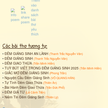
Các bài thơ tương tự:
•
ĐÊM GIÁNG SINH AN LÀNH
(
Thanh Trắc Nguyễn Văn
)
•
ĐÊM GIÁNG SINH
(
Thanh Trắc Nguyễn Văn
)
•
ĐÊM GIAO THỪA
(
Trần Minh Hiền
)
•
TUỲ BÚT VIẾT TRONG ĐÊM GIÁNG SINH 2025
(
Trần Minh Hiền
)
•
GIẤC MƠ ĐÊM GIÁNG SINH
(
Phong Trần
)
•
Nguyện Cầu Đêm Giáng Sinh
(
VÕ QUANG HÂN
)
•
Tự Tình Đêm Giao Thừa
(
Thiên Ân
)
•
Bài Hành Đêm Giao Thừa
(
Trần Đức Phổ
)
•
ĐÊM GIÃ TỪ
(
Lê Cảnh Tiến
)
•
Niềm Tin Đêm Giáng Sinh
(
Thiên Lý
)