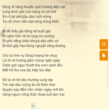
Sông dĩ vãng thuyền quê hương diệu vợi
Lóng lánh ước mơ mộng mị cõi trời
Em ở lại bên cầu đan tuổi mộng
Ta nổi chìm xiêu bạt sóng trùng khơi
Đi để thấy gió đông về buốt giá
Đi nghe hồn rơi lá rụng mù sương
Đi phố vắng chân khuya sầu viễn xứ
Đi khô gầy hao bóng nguyệt vầng dương
Cho ta nhé nụ hồng hoang hé nhụy
Lối đi về hương gấm mộng ngất ngây
Chân gót ngọc thướt tha men cành liễu
Mắt hồ thu xoa dịu kiếp lưu đày
Để ta về bờ yêu thương vụng dại
Tim dạt dào mộng ảo lối thiên thai
Quyện say đắm hồn nhiên ngày mới lớn
Uống ngụm nồng thần thoại tuổi làm trai