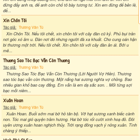
đừng đẩy anh ra, để anh còn chổ tỏ bày tương tư. Xin em đừng để bên lề,
để...
Xin Chôn Tôi
Tác giả:
Trương Văn Tú
Xin Chôn Tôi. Nếu tôi chết, xin chôn tôi với cây đàn cũ kỷ. Phủ bụi trần
nơi góc xó âm u. Đàn nơi đó nhưng người đà xa khuất. Cho cung oán hận
bi thương một trời. Nếu tôi chết. Xin chôn tôi với cây đàn ân ái. Bởi u
mê...
Thương Sao Tóc Bạc Vẫn Còn Thương
Tác giả:
Trương Văn Tú
Thương Sao Tóc Bạc Vẫn Còn Thương (Lời Người Vợ Hiền). Thương
sao tóc bạc vẫn còn thương. Một nắng hai sương nghĩa vợ chồng. Bao
nhiêu gian khổ bao cay đắng. Em vẫn là em dạ sắc son. . Mỗi từng sợi
bạc mỗi niềm...
Xuân Hoan
Tác giả:
Trương Văn Tú
Xuân Hoan. Buổi sớm mai bờ hồ tản bộ. Vỡ hạt sương xanh biếc cành
non. Tóc mai gió quyện trầm hương. Hai bờ tóc rối cười xinh hoạ đồ. Đôi
uyên ương xuân hoan nghịch thủy. Trời rạng đông vạch ý nồng xuân. Tình
chàng ý thiếp...