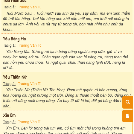
Tuổi Mười Sáu
Tác giả:
Trương Văn Tú
Tuổi Mười Sáu. . Tuổi mười sáu anh đà yêu say đắm, má em xinh thắm
đỏ trái táo hồng. Trái táo hồng anh khẽ cắn môi em, em khẽ nói chúng ta
chưa đã lớn. Anh vội vã rút tay từ trong tối, bốn mắt nhìn như chừ đã
khôn...
Yêu Bóng Ma
Tác giả:
Trương Văn Tú
Yêu Bóng Ma. Sương rơi lạnh bóng trăng ngoài song cửa, gió vi vu
xoáy lốc tiếng sói tru. Chân ngọc ngà xào xạc lá vàng rơi, tiếng than thở
oan hồn yêu chưa thỏa. Ta ngạt quá, châu thân nàng lạnh ướt, nàng là
ai? là...
Yêu Thiên Nữ
Tác giả:
Trương Văn Tú
Yêu Thiên Nữ (Thiên Nữ Tán Hoa). Đam mê quyến rũ hào quang, rừng
hoa hoang dại ngát hương một trời. Bóng ai thoăn thoắt bên bờ, dáng như
thiên nữ sõng soài trong trăng. Áo bay lỡ dở lả lơi, đôi gò bồng đảo hoa
đào...
Xin Em
Tác giả:
Trương Văn Tú
Xin Em. Len lỏi trong trái tim em, cố tìm một chổ trong buồng tim em.
Xin em đừng khép buồng tim, cho anh lối ngõ mối tình anh si. Xin em