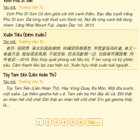
Vịnh Phú Sĩ Sơn
Tác giả:
Trương Văn Tú
Vịnh Phú Sĩ Sơn Cô đơn giữa cõi trời xanh thẳm, Bạc đầu tuyết trắng
Phú Sĩ sơn. Đã từng một thuở cơn thịnh nộ, Núi đá rừng xanh bãi dung
nham. Lãng Nhai Mount Fuji, Japan Dec 1st, 2013
Xuân Tiêu (đêm Xuân)
Tác giả:
Trương Văn Tú
春宵- 張聞秀. 瀑水刮風殺柳惆. 倚欄望雨幾番愁. 琴聲寥落高軒處. 春又一
春歲月遊. 鬓如霜老風塵. 不能安歇. 双亲高齡難一訪. 但願春宵團圆餐. 丙
申春節 – 2016. Bộc thủy quát phong xát liễu trù. Ỷ lan vọng vũ kỷ phiên
sầu. Cầm thanh liêu lạc cao hiên xứ. Xuân hựu nhất xuân tuế nguyệt...
Túy Tam Sên (liên Hoàn Thi)
Tác giả:
Trương Văn Tú
Túy Tam Sên (Liên Hoàn Thi). Hay Vòng Quay Ba Món. Một dĩa sushi,
một sake. Lại thêm geisha hát u ê. Tam sên ba thứ đầy đủ cả. Đời thật
an nhàn hết chỗ chê! Đời thật an nhàn hết chỗ chê! Em gái geisha thấy
là...
1
2
3
4
5
6
Tiếp >>