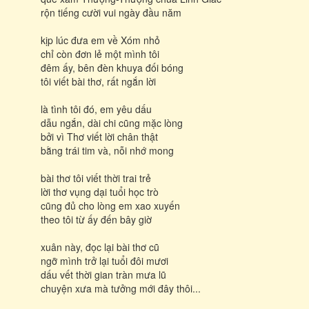
rộn tiếng cười vui ngày đầu năm
kịp lúc đưa em về Xóm nhỏ
chỉ còn đơn lẻ một mình tôi
đêm ấy, bên đèn khuya đối bóng
tôi viết bài thơ, rất ngắn lời
là tình tôi đó, em yêu dấu
dẫu ngắn, dài chi cũng mặc lòng
bởi vì Thơ viết lời chân thật
bằng trái tim và, nỗi nhớ mong
bài thơ tôi viết thời trai trẻ
lời thơ vụng dại tuổi học trò
cũng đủ cho lòng em xao xuyến
theo tôi từ ấy đến bây giờ
xuân này, đọc lại bài thơ cũ
ngỡ mình trở lại tuổi đôi mươi
dấu vết thời gian tràn mưa lũ
chuyện xưa mà tưởng mới đây thôi...