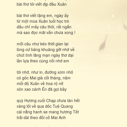
bài thơ tôi viết dịp đầu Xuân
bài thơ viết tặng em, ngày ấy
từ một mùa Xuân tuổi học trò
dẫu chỉ mấy câu thôi, rất ngắn
mà sao đọc mãi vẫn chưa xong !
mỗi câu như kéo thời gian lại
lòng cứ bâng khuâng gởi nhớ về
chút tình lãng mạn ngày thơ dại
lần lựa theo cùng nỗi nhớ em
tôi nhớ, như in, đường xóm nhỏ
có gốc Mai già cỗi tháng, năm
mỗi độ Xuân về hoa rộ nở
xôn xao cánh Én đã gọi bầy
quỳ Hương cuối Chạp chưa tàn hết
vàng lối về qua dốc Tuệ Quang
cái nắng hanh se mang hương Tết
trải dài theo đồi cỏ Mai Anh