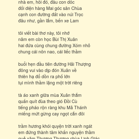
nhà em, hồi đó, đầu con dốc
đối diện hàng Mai góc sân Chùa
cạnh con đường đất vào núi Trọc
đâu như, gần lắm, bến xe Lam
tôi viết bài thơ này, tôi nhớ
năm em còn học Bùi Thị Xuân
hai đứa cùng chung đường Xóm nhỏ
chung cái nôn nao, cái liếc thầm
buổi hẹn đầu tiên đường Hải Thượng
đông vui vào dịp đón Xuân về
thiên hạ đổ dồn ra phố lớn
tụi mình thầm lặng một trời riêng
tà áo xanh giữa mùa Xuân thắm
quấn quít đùa theo gió Đồi Cù
tiếng pháo rộn ràng khu Mả Thánh
miếng mứt gừng cay ngọt cắn đôi
trầm hương khói quyện trời xanh ngát
em đứng thành tâm khấn nguyện thầm
quẻ xăm Thượng-Thượng chùa Linh Giác