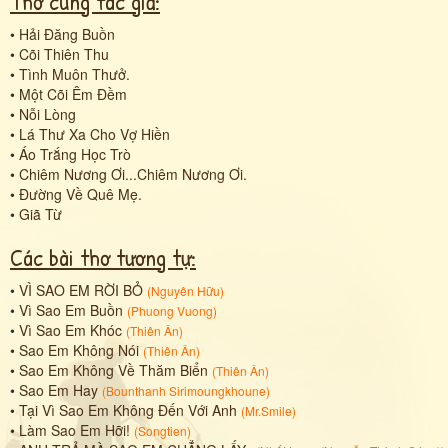
Thơ cùng tác giả:
•
Hải Đăng Buồn
•
Cõi Thiên Thu
•
Tình Muôn Thưở.
•
Một Cõi Êm Đềm
•
Nỗi Lòng
•
Lá Thư Xa Cho Vợ Hiền
•
Áo Trắng Học Trò
•
Chiêm Nương Ơi...Chiêm Nương Ơi.
•
Đường Về Quê Mẹ.
•
Giã Từ
Các bài thơ tương tự:
•
VÌ SAO EM RỜI BỎ
(
Nguyên Hữu
)
•
Vì Sao Em Buồn
(
Phuong Vuong
)
•
Vì Sao Em Khóc
(
Thiên Ân
)
•
Sao Em Không Nói
(
Thiên Ân
)
•
Sao Em Không Về Thăm Biển
(
Thiên Ân
)
•
Sao Em Hay
(
Bounthanh Sirimoungkhoune
)
•
Tại Vì Sao Em Không Đến Với Anh
(
Mr.Smile
)
•
Làm Sao Em Hỡi!
(
Songtien
)