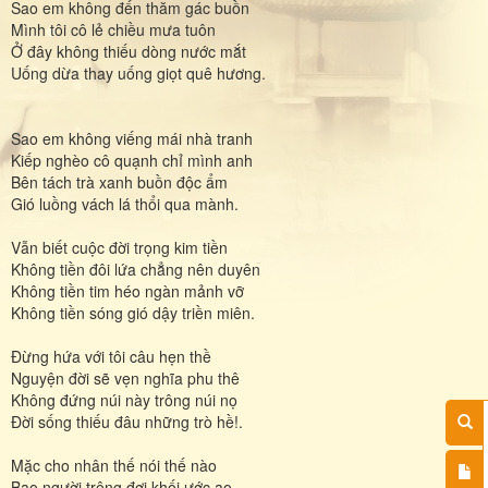
Sao em không đến thăm gác buồn
Mình tôi cô lẻ chiều mưa tuôn
Ở đây không thiếu dòng nước mắt
Uống dừa thay uống giọt quê hương.
Sao em không viếng mái nhà tranh
Kiếp nghèo cô quạnh chỉ mình anh
Bên tách trà xanh buồn độc ẩm
Gió luồng vách lá thổi qua mành.
Vẫn biết cuộc đời trọng kim tiền
Không tiền đôi lứa chẳng nên duyên
Không tiền tim héo ngàn mảnh vỡ
Không tiền sóng gió dậy triền miên.
Đừng hứa với tôi câu hẹn thề
Nguyện đời sẽ vẹn nghĩa phu thê
Không đứng núi này trông núi nọ
Đời sống thiếu đâu những trò hề!.
Mặc cho nhân thế nói thế nào
Bao người trông đợi khối ước ao...