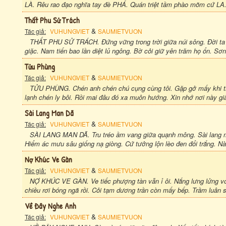
LÀ. Rêu rao đạo nghĩa tay đè PHÁ. Quán triệt tầm phào mõm cứ LA.
Thất Phu Sử Trách
&
Tác giả:
VUHUNGVIET
SAUMIETVUON
THẤT PHU SỬ TRÁCH. Đứng vững trong trời giữa núi sông. Đời ta
giặc. Nam tiến bao lần diệt lủ ngông. Bờ cỏi giữ yên trăm họ ổn. Sơn
Tửu Phùng
&
Tác giả:
VUHUNGVIET
SAUMIETVUON
TỬU PHÙNG. Chén anh chén chú cụng cùng tôi. Gặp gở mấy khi tr
lạnh chén ly bôi. Rồi mai đâu đó xa muôn hướng. Xin nhớ nơi này giây 
Sài Lang Man Dã
&
Tác giả:
VUHUNGVIET
SAUMIETVUON
SÀI LANG MAN DÃ. Tru tréo ầm vang giữa quạnh mông. Sài lang mộ
Hiểm ác mưu sâu giống nạ giòng. Cứ tưởng lộn lèo đen đổi trắng. Nà
Nợ Khúc Ve Gàn
&
Tác giả:
VUHUNGVIET
SAUMIETVUON
NỢ KHÚC VE GÀN. Ve tiếc phượng tàn vẫn ỉ ôi. Nắng lưng lửng với 
chiều rơi bóng ngã rồi. Cỏi tạm dương trần còn mấy bếp. Trầm luân 
Về Đây Nghe Anh
&
Tác giả:
VUHUNGVIET
SAUMIETVUON