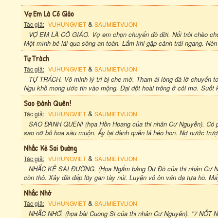
Vợ Em Là Cô Giáo
&
Tác giả:
VUHUNGVIET
SAUMIETVUON
VỢ EM LÀ CÔ GIÁO. Vợ em chọn chuyến đò đời. Nổi trôi chèo chố
Một mình bẻ lái qua sông an toàn. Lắm khi gặp cảnh trái ngang. Nèn
Tự Trách
&
Tác giả:
VUHUNGVIET
SAUMIETVUON
TỰ TRÁCH. Vô minh lý trí bị che mờ. Tham ái lòng đà lỡ chuyến tơ.
Ngu khồ mong ước tin vào mộng. Dại dột hoài trông ở cỏi mơ. Suốt k
Sao Đành Quên!
&
Tác giả:
VUHUNGVIET
SAUMIETVUON
SAO ĐÀNH QUÊN! (họa Hồn Hoang của thi nhân Cư Nguyễn). Có phả
sao nỡ bỏ hoa sầu muộn. Ấy lại đành quên lá héo hon. Nợ nước trượn
Nhắc Kẻ Sai Đường
&
Tác giả:
VUHUNGVIET
SAUMIETVUON
NHẮC KẺ SAI ĐƯỜNG. (Họa Ngắm bảng Dư Đồ của thi nhân Cư Nguy
còn thô. Xây đài đấp lũy gan tày núi. Luyện vỏ ôn văn dạ tựa hồ. Mấ
Nhắc Nhở
&
Tác giả:
VUHUNGVIET
SAUMIETVUON
NHẮC NHỞ. (họa bài Cuồng Si của thi nhân Cư Nguyễn). *7 NỐT NH