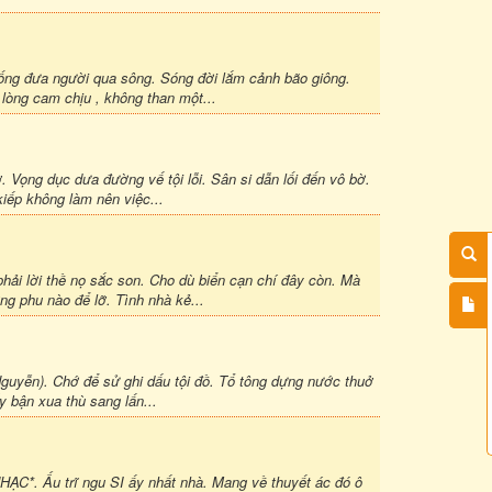
ng đưa người qua sông. Sóng đời lắm cảnh bão giông.
 lòng cam chịu , không than một...
 Vọng dục dưa đường vế tội lỗi. Sân si dẫn lối đến vô bờ.
iếp không làm nên việc...
i lời thề nọ sắc son. Cho dù biển cạn chí đây còn. Mà
g phu nào để lỡ. Tình nhà kẻ...
ễn). Chớ để sử ghi dấu tội đồ. Tổ tông dựng nước thuở
y bận xua thù sang lấn...
ẠC*. Ấu trĩ ngu SI ấy nhất nhà. Mang về thuyết ác đó ô