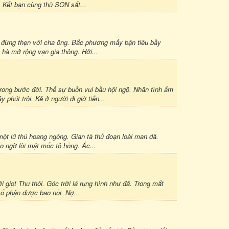
 Kết bạn cùng thù SON sắt...
 đừng thẹn với cha ông. Bắc phương mấy bận tiêu bầy
 hà mở rộng vạn gia thông. Hởi...
ong bước đời. Thế sự buồn vui bầu hội ngộ. Nhân tình ấm
phút trôi. Kẻ ở người đi giờ tiễn...
t lũ thú hoang ngông. Gian tà thủ đoạn loài man dã.
o ngờ lòi mặt mốc tô hồng. Ác...
giọt Thu thôi. Góc trời lá rụng hình như đã. Trong mắt
số phận được bao nồi. Nợ...