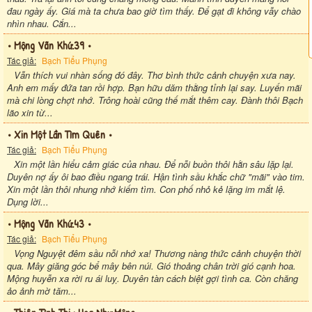
đau ngày ấy. Giá mà ta chưa bao giờ tìm thấy. Để gạt đi không vẫy chào
nhìn nhau. Cắn...
• Mộng Vãn Khứ.39 •
Tác giả:
Bạch Tiểu Phụng
Vẫn thích vui nhàn sống đó đây. Thơ bình thức cảnh chuyện xưa nay.
Anh em mấy đứa tan rồi hợp. Bạn hữu dăm thằng tỉnh lại say. Luyến mãi
mà chi lòng chợt nhớ. Trông hoài cũng thế mắt thêm cay. Đành thôi Bạch
lão xin từ...
• Xin Một Lần Tìm Quên •
Tác giả:
Bạch Tiểu Phụng
Xin một lần hiểu cảm giác của nhau. Để nỗi buồn thôi hằn sâu lặp lại.
Duyên nợ ấy ôi bao điều ngang trái. Hận tình sầu khắc chữ "mãi" vào tim.
Xin một lần thôi nhung nhớ kiếm tìm. Con phố nhỏ kẻ lặng im mắt lệ.
Dụng lời...
• Mộng Vãn Khứ.43 •
Tác giả:
Bạch Tiểu Phụng
Vọng Nguyệt đêm sầu nỗi nhớ xa! Thương nàng thức cảnh chuyện thời
qua. Mây giăng góc bể mây bên núi. Gió thoảng chân trời gió cạnh hoa.
Mộng huyễn xa rời ru ái luỵ. Duyên tàn cách biệt gợi tình ca. Còn chăng
ảo ảnh mờ tăm...