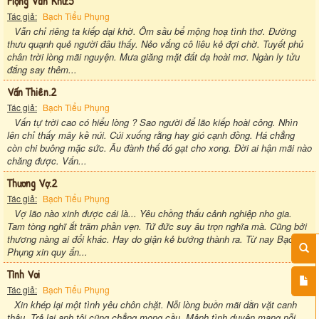
Mộng Vãn Khứ.5
Tác giả:
Bạch Tiểu Phụng
Vẫn chỉ riêng ta kiếp dại khờ. Ôm sầu bể mộng hoạ tình thơ. Đường
thưu quạnh quẻ người đâu thấy. Nẻo vắng cô liêu kẻ đợi chờ. Tuyết phủ
chân trời lòng mãi nguyện. Mưa giăng mặt đất dạ hoài mơ. Ngàn ly tửu
đắng say thêm...
Vấn Thiên.2
Tác giả:
Bạch Tiểu Phụng
Vấn tự trời cao có hiểu lòng ? Sao người để lão kiếp hoài công. Nhìn
lên chỉ thấy mây kề núi. Cúi xuống rằng hay gió cạnh đồng. Há chẳng
còn chi buông mặc sức. Âu đành thế đó gạt cho xong. Đời ai hận mãi nào
chăng được. Vấn...
Thương Vợ.2
Tác giả:
Bạch Tiểu Phụng
Vợ lão nào xinh được cái là... Yêu chồng thấu cảnh nghiệp nho gia.
Tam tòng nghĩ ắt trăm phần vẹn. Tứ đức suy âu trọn nghĩa mà. Cũng bởi
thương nàng ai đổi khác. Hay do giận kẻ bướng thành ra. Từ nay Bạch
Phụng xin quy ẩn...
Tình Vơi
Tác giả:
Bạch Tiểu Phụng
Xin khép lại một tình yêu chôn chặt. Nỗi lòng buồn mãi dằn vặt canh
thâu. Trả lại anh tôi cũng chẳng mong cầu. Mảnh tình duyên mang nỗi