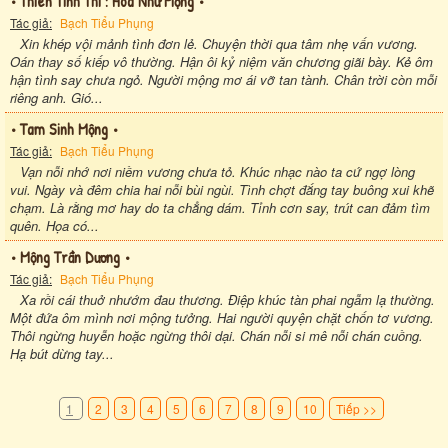
• Thiên Tình Thi : Hoa Như Mộng •
Tác giả:
Bạch Tiểu Phụng
Xin khép vội mảnh tình đơn lẻ. Chuyện thời qua tâm nhẹ vấn vương.
Oán thay số kiếp vô thường. Hận ôi kỷ niệm văn chương giãi bày. Kẻ ôm
hận tình say chưa ngỏ. Người mộng mơ ái vỡ tan tành. Chân trời còn mỗi
riêng anh. Gió...
• Tam Sinh Mộng •
Tác giả:
Bạch Tiểu Phụng
Vạn nỗi nhớ nơi niềm vương chưa tỏ. Khúc nhạc nào ta cứ ngợ lòng
vui. Ngày và đêm chia hai nỗi bùi ngùi. Tình chợt đắng tay buông xui khẽ
chạm. Là rằng mơ hay do ta chẳng dám. Tỉnh cơn say, trút can đảm tìm
quên. Họa có...
• Mộng Trần Dương •
Tác giả:
Bạch Tiểu Phụng
Xa rồi cái thuở nhướm đau thương. Điệp khúc tàn phai ngẫm lạ thường.
Một đứa ôm mình nơi mộng tưởng. Hai người quyện chặt chốn tơ vương.
Thôi ngừng huyễn hoặc ngừng thôi dại. Chán nỗi si mê nỗi chán cuồng.
Hạ bút dừng tay...
1
2
3
4
5
6
7
8
9
10
Tiếp >>