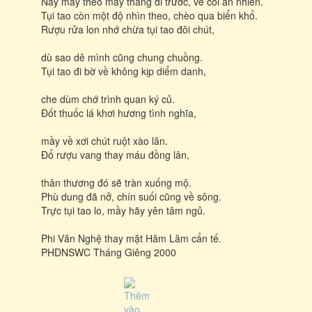
Nay mầy theo mấy thằng đi trước, về cõi an nhiên.
Tụi tao còn một độ nhìn theo, chèo qua biển khổ.
Rượu rửa lon nhớ chừa tụi tao đôi chút,
dù sao dê mình cũng chung chuồng.
Tụi tao đi bờ về không kịp diểm danh,
che dùm chớ trình quan ký củ.
Ðốt thuốc lá khơi hương tình nghĩa,
mầy về xơi chút ruột xào lăn.
Ðổ rượu vang thay máu đồng lân,
thân thương đó sẽ tràn xuống mộ.
Phù dung đã nở, chín suối cũng về sông.
Trực tụi tao lo, mầy hãy yên tâm ngủ.
Phi Văn Nghệ thay mặt Hăm Lăm cẩn tế.
PHDNSWC Tháng Giêng 2000