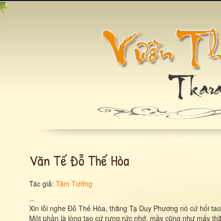
Văn Tế Đỗ Thế Hòa
Tác giả:
Tâm Tưởng
...
Xin lỗi nghe Ðỗ Thế Hòa, thằng Tạ Duy Phương nó cứ hối tao 
Một phần là lòng tao cứ rưng rức nhớ, mầy cũng như mấy thằ