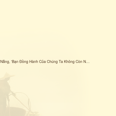
ẵng, 'Bạn Đồng Hành Của Chúng Ta Không Còn Nữa' )
(
Xóm Đồng
)