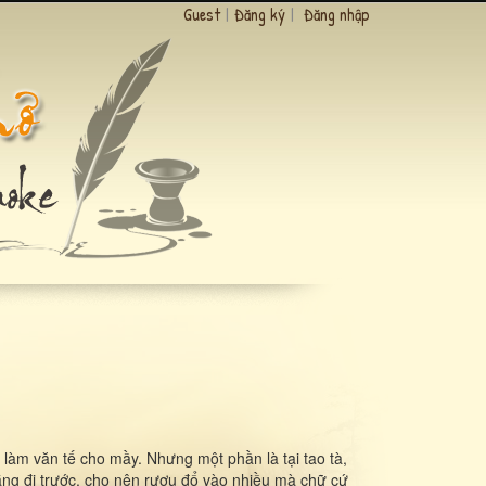
Guest
|
Đăng ký
|
Đăng nhập
làm văn tế cho mầy. Nhưng một phần là tại tao tà,
ng đi trước, cho nên rượu đổ vào nhiều mà chữ cứ