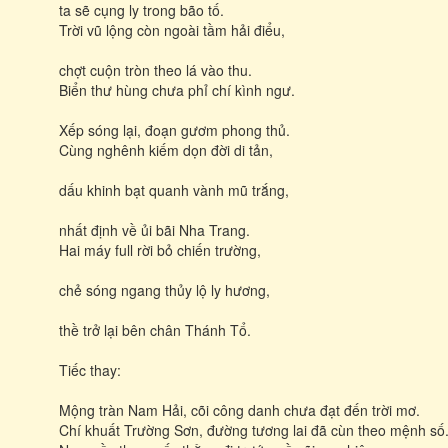
ta sẽ cụng ly trong bão tố.
Trời vũ lộng còn ngoài tầm hải điểu,
chợt cuộn tròn theo lá vào thu.
Biển thư hùng chưa phỉ chí kình ngư.
Xếp sóng lại, đoạn gươm phong thủ.
Cùng nghênh kiếm dọn đời di tản,
dấu khinh bạt quanh vành mũ trắng,
nhất định về ủi bãi Nha Trang.
Hai máy full rời bỏ chiến trường,
chẻ sóng ngang thủy lộ ly hương,
thề trở lại bên chân Thánh Tổ.
Tiếc thay:
Mộng tràn Nam Hải, cõi công danh chưa đạt đến trời mơ.
Chí khuất Trường Sơn, đường tương lai đã cùn theo mệnh số