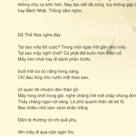
không chịu ra sớm hơn. Nay tao viết đã xong, tuy không gặp
hay Bách Nhật. Thông cảm nghe.
Ðỗ Thế Hòa nghe đây:
Tại sao mầy bỏ cuộc? Trong một ngày trời gần như mây.
Tại sao mầy nghỉ chơi? Có phải đời buồn hơn thiên cổ.
Mầy hèn nhát hay đi dành phần trước,
buổi trời vui có nắng hong vàng.
Chỉ đau lòng cho nước mắt theo sau,
cỗ quan tài nhuộm đen thân gỗ.
Mầy rong chơi trong gió, nghe chăng trời mới chập chùng đôn
Thấy chăng ngọn cờ vàng. Lá phủ quanh thân dê bỏ tổ.
Bao nhiêu nhớ xạm vành khăn trắng.
Ðẫm lệ thương cô nhi quả phụ,
tiễn mầy đi qua cửa ngàn thu