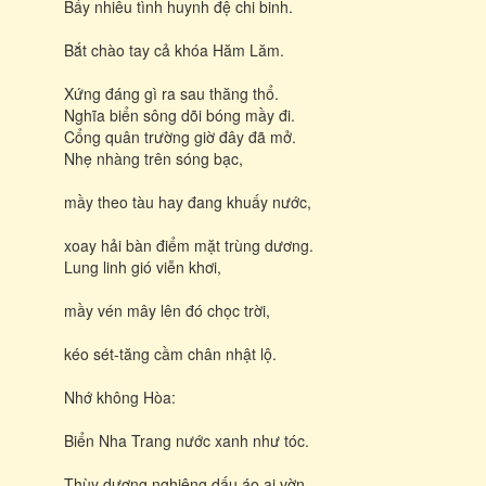
Bấy nhiêu tình huynh đệ chi binh.
Bắt chào tay cả khóa Hăm Lăm.
Xứng đáng gì ra sau thăng thổ.
Nghĩa biển sông dõi bóng mầy đi.
Cổng quân trường giờ đây đã mở.
Nhẹ nhàng trên sóng bạc,
mầy theo tàu hay đang khuấy nước,
xoay hải bàn điểm mặt trùng dương.
Lung linh gió viễn khơi,
mầy vén mây lên đó chọc trời,
kéo sét-tăng cầm chân nhật lộ.
Nhớ không Hòa:
Biển Nha Trang nước xanh như tóc.
Thùy dương nghiêng dấu áo ai vờn.