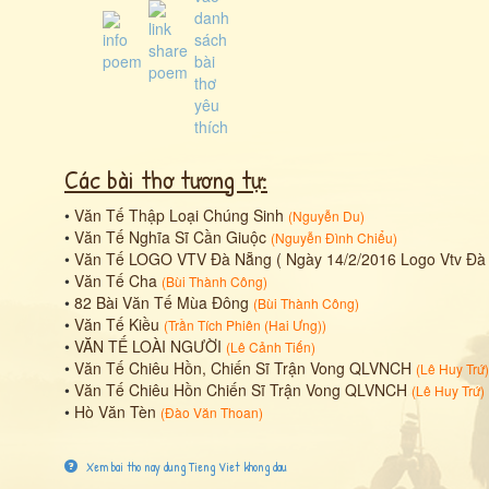
Các bài thơ tương tự:
•
Văn Tế Thập Loại Chúng Sinh
(
Nguyễn Du
)
•
Văn Tế Nghĩa Sĩ Cần Giuộc
(
Nguyễn Đình Chiểu
)
•
Văn Tế LOGO VTV Đà Nẵng ( Ngày 14/2/2016 Logo Vtv Đà N
•
Văn Tế Cha
(
Bùi Thành Công
)
•
82 Bài Văn Tế Mùa Đông
(
Bùi Thành Công
)
•
Văn Tế Kiều
(
Trần Tích Phiên (Hai Ưng)
)
•
VĂN TẾ LOÀI NGƯỜI
(
Lê Cảnh Tiến
)
•
Văn Tế Chiêu Hồn, Chiến Sĩ Trận Vong QLVNCH
(
Lê Huy Trứ
)
•
Văn Tế Chiêu Hồn Chiến Sĩ Trận Vong QLVNCH
(
Lê Huy Trứ
)
•
Hò Văn Tèn
(
Đào Văn Thoan
)
Xem bai tho nay dung Tieng Viet khong dau