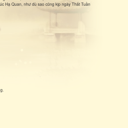
 lúc Hạ Quan, như dù sao cũng kịp ngày Thất Tuần
g.