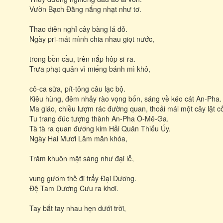
Vườn Bạch Ðằng nắng nhạt như tơ.
Thao diễn nghỉ cây bàng lá đỏ.
Ngày pri-mát mình chia nhau giọt nước,
trong bồn cầu, trên nắp hôp si-ra.
Trưa phạt quân vì miếng bánh mì khô,
cô-ca sữa, pít-tông câu lạc bộ.
Kiêu hùng, đêm nhảy rào vọng bốn, sáng về kéo cát An-Pha.
Ma giáo, chiều lượm rác đường quan, thoải mái một cây lặt c
Tu trang đúc tượng thành An-Pha Ô-Mê-Ga.
Tà tà ra quan đương kim Hải Quân Thiếu Úy.
Ngày Hai Mươi Lăm mãn khóa,
Trăm khuôn mặt sáng như đại lễ,
vung gươm thề đi trẩy Ðại Dương.
Ðệ Tam Dương Cưu ra khơi.
Tay bắt tay nhau hẹn dưới trời,