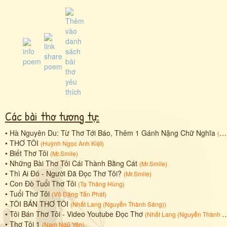
Các bài thơ tương tự:
•
Hà Nguyên Du: Từ Thơ Tới Báo, Thêm 1 Gánh Nặng Chữ Nghĩa
(
Hà
•
THƠ TÔI
(
Huỳnh Ngọc Anh Kiệt
)
•
Biết Thơ Tôi
(
Mr.Smile
)
•
Những Bài Thơ Tôi Cái Thành Bằng Cát
(
Mr.Smile
)
•
Thì Ai Đó - Người Đã Đọc Thơ Tôi?
(
Mr.Smile
)
•
Con Đò Tuổi Thơ Tôi
(
Tạ Thăng Hùng
)
•
Tuổi Thơ Tôi
(
Võ Đặng Tấn Phát
)
•
TÔI BÁN THƠ TÔI
(
Nhất Lang (Nguyễn Thành Sáng)
)
•
Tôi Bán Thơ Tôi - Video Youtube Đọc Thơ
(
Nhất Lang (Nguyễn Thành Sáng)
•
Thơ Tôi 1
(
Nam Ngũ Yên
)