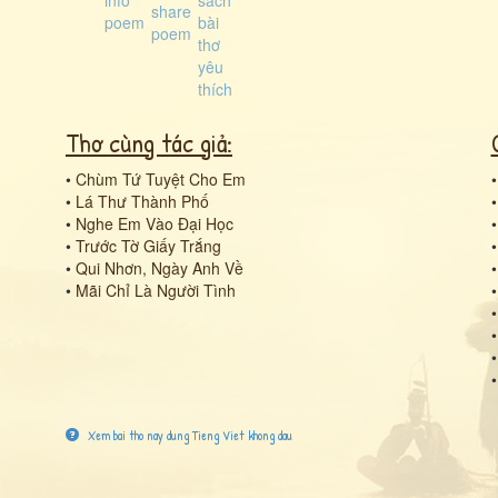
Thơ cùng tác giả:
•
Chùm Tứ Tuyệt Cho Em
•
Lá Thư Thành Phố
•
Nghe Em Vào Đại Học
•
Trước Tờ Giấy Trắng
•
Qui Nhơn, Ngày Anh Về
•
Mãi Chỉ Là Người Tình
Xem bai tho nay dung Tieng Viet khong dau