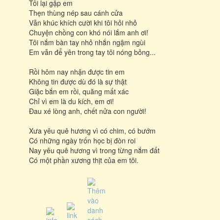
Tôi lại gặp em
Thẹn thùng nép sau cánh cửa
Vẫn khúc khích cười khi tôi hỏi nhỏ
Chuyện chồng con khó nói lắm anh ơi!
Tôi nắm bàn tay nhỏ nhắn ngậm ngùi
Em vẫn để yên trong tay tôi nóng bỏng...
Rồi hôm nay nhận được tin em
Không tin được dù đó là sự thật
Giặc bắn em rồi, quăng mất xác
Chỉ vì em là du kích, em ơi!
Đau xé lòng anh, chết nửa con người!
Xưa yêu quê hương vì có chim, có bướm
Có những ngày trốn học bị đòn roi
Nay yêu quê hương vì trong từng nắm đất
Có một phần xương thịt của em tôi.