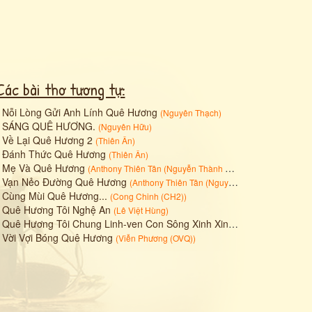
Các bài thơ tương tự:
•
Nỗi Lòng Gửi Anh Lính Quê Hương
(
Nguyên Thạch
)
•
SÁNG QUÊ HƯƠNG.
(
Nguyên Hữu
)
•
Về Lại Quê Hương 2
(
Thiên Ân
)
•
Đánh Thức Quê Hương
(
Thiên Ân
)
•
Mẹ Và Quê Hương
(
Anthony Thiên Tân (Nguyễn Thành Minh)
)
•
Vạn Nẻo Đường Quê Hương
(
Anthony Thiên Tân (Nguyễn Thành Minh)
)
•
Cùng Mùi Quê Hương...
(
Cong Chinh (CH2)
)
•
Quê Hương Tôi Nghệ An
(
Lê Việt Hùng
)
•
Quê Hương Tôi Chung Linh-ven Con Sông Xinh Xinh
(
Đào Văn Thoan
)
•
Vời Vợi Bóng Quê Hương
(
Viễn Phương (OVQ)
)