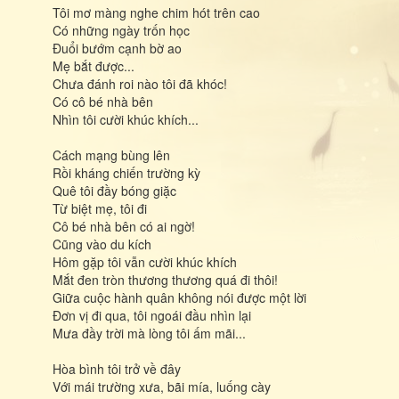
Tôi mơ màng nghe chim hót trên cao
Có những ngày trốn học
Đuổi bướm cạnh bờ ao
Mẹ bắt được...
Chưa đánh roi nào tôi đã khóc!
Có cô bé nhà bên
Nhìn tôi cười khúc khích...
Cách mạng bùng lên
Rồi kháng chiến trường kỳ
Quê tôi đầy bóng giặc
Từ biệt mẹ, tôi đi
Cô bé nhà bên có ai ngờ!
Cũng vào du kích
Hôm gặp tôi vẫn cười khúc khích
Mắt đen tròn thương thương quá đi thôi!
Giữa cuộc hành quân không nói được một lời
Đơn vị đi qua, tôi ngoái đầu nhìn lại
Mưa đầy trời mà lòng tôi ấm mãi...
Hòa bình tôi trở về đây
Với mái trường xưa, bãi mía, luống cày