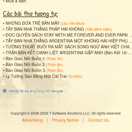
•
Mua & Bán
Các bài thơ tương tự:
•
NHỮNG ĐỨA TRẺ BẢN MÂY
(
Lâu Văn Mua
)
•
TÂY BAN NHA THẮNG PHÁP HAI KHÔNG
(
Trần Minh Hiền
)
•
ĐỌC QUYỂN SÁCH STAY WITH ME FOREVER AND EVER PAPA! (CHA MÃI BÊN ĐỜI) CỦA NGUYỄN THỊ PHƯƠNG HIỀN DỊCH GIẢ PHẠM VĂN BÂN
•
TÂY BAN NHA THẮNG ARGENTINA MỘT KHÔNG HAI HIỆP PHỤ
(
T
•
TƯỜNG THUẬT BUỔI RA MẮT SÁCH SONG NGỮ ANH VIỆT CHA MÃI BÊN ĐỜI STAY WITH ME FOREVER AND EVER PAPA CỦA NGUYỄN THỊ PHƯƠNG HIỀN DỊCH GIẢ PHẠM VĂN BÂN
•
TRẬN BÁN KẾT OANH LIỆT ARGENTINA GẶP ANH (Bán Kết 16/7/2026)
•
Bàn Giao Nỗi Buồn 1
(
Thiên Ân
)
•
Bàn Giao Nỗi Buồn 2
(
Thiên Ân
)
•
Bàn Giao Nỗi Bưồn 3
(
Thiên Ân
)
•
Lý Tưởng Sao Bằng Một Cái Trai
(
Tú Điếc
)
Xem bai tho nay dung Tieng Viet khong dau
Copyright © 2008-2026 T Software Solutions LLC. All rights reserved.
Advertising
|
Privacy Notice
|
Contact Us