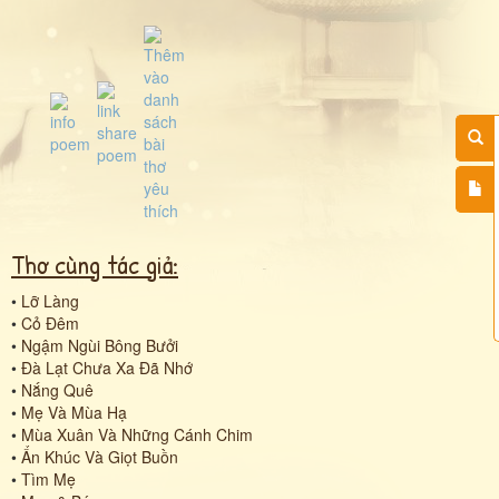
Thơ cùng tác giả:
•
Lỡ Làng
•
Cỏ Đêm
•
Ngậm Ngùi Bông Bưởi
•
Đà Lạt Chưa Xa Đã Nhớ
•
Nắng Quê
•
Mẹ Và Mùa Hạ
•
Mùa Xuân Và Những Cánh Chim
•
Ẩn Khúc Và Giọt Buồn
•
Tìm Mẹ