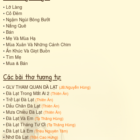
•
Lỡ Làng
•
Cỏ Đêm
•
Ngậm Ngùi Bông Bưởi
•
Nắng Quê
•
Bán
•
Mẹ Và Mùa Hạ
•
Mùa Xuân Và Những Cánh Chim
•
Ẩn Khúc Và Giọt Buồn
•
Tìm Mẹ
•
Mua & Bán
Các bài thơ tương tự:
•
GLV THAM QUAN ĐÀ LẠT
(
JB.Nguyễn Hùng
)
•
Đà Lạt Trong Mắt Ai 2
(
Thiên Ân
)
•
Trở Lại Đà Lạt
(
Thiên Ân
)
•
Dấu Chân Đà Lạt
(
Thiên Ân
)
•
Mưa Chiều Đà Lạt
(
Thiên Ân
)
•
Đà Lạt Và Em
(
Tạ Thăng Hùng
)
•
Đà Lạt Tháng Tư Ơi
(
Tạ Thăng Hùng
)
•
Đà Lạt Là Em
(
Triệu Nguyên Tâm
)
•
Nhớ Đà Lạt
(
Trần Cao Hưng
)