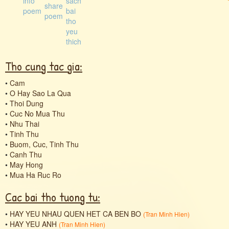
Tho cung tac gia:
•
Cam
•
O Hay Sao La Qua
•
Thoi Dung
•
Cuc No Mua Thu
•
Nhu Thai
•
Tinh Thu
•
Buom, Cuc, Tinh Thu
•
Canh Thu
•
May Hong
•
Mua Ha Ruc Ro
Cac bai tho tuong tu:
•
HAY YEU NHAU QUEN HET CA BEN BO
(
Tran Minh Hien
)
•
HAY YEU ANH
(
Tran Minh Hien
)