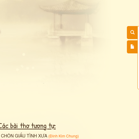
Các bài thơ tương tự:
•
CHÔN GIẤU TÌNH XƯA
(
Đinh Kim Chung
)