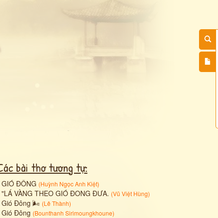
Các bài thơ tương tự:
•
GIÓ ĐÔNG
(
Huỳnh Ngọc Anh Kiệt
)
•
"LÁ VÀNG THEO GIÓ ĐONG ĐƯA.
(
Vũ Việt Hùng
)
•
Gió Đông 🌬
(
Lê Thành
)
•
Gió Đông
(
Bounthanh Sirimoungkhoune
)