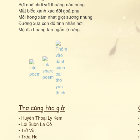
Sợi nhớ chơi vơi thoáng não nùng
Mắt biếc xanh xao đời goá phụ
Môi hồng xám nhạt giọt sương nhung
Đường xưa còn đó tình nhân hỡi
Mộ địa hoang tàn ngấn lệ rưng.
Thơ cùng tác giả:
•
Huyền Thoại Ly Kem
•
Lối Buồn Lá Cỏ
•
Trở Về
•
Trưa Hè