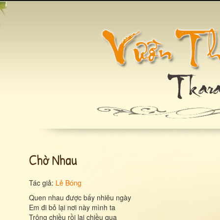
Chờ Nhau
Tác giả:
Lẻ Bóng
Quen nhau được bấy nhiêu ngày
Em đi bỏ lại nơi này mình ta
Trông chiều rồi lại chiều qua