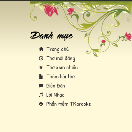
Trang chủ
Thơ mới đăng
Thơ xem nhiều
Thêm bài thơ
Diễn Đàn
Lời Nhạc
Phần mềm TKaraoke