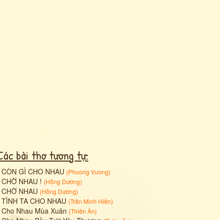
Các bài thơ tương tự:
•
CÒN GÌ CHO NHAU
(
Phuong Vuong
)
•
CHỜ NHAU !
(
Hồng Dương
)
•
CHỜ NHAU
(
Hồng Dương
)
•
TÌNH TA CHO NHAU
(
Trần Minh Hiền
)
•
Cho Nhau Mùa Xuân
(
Thiên Ân
)