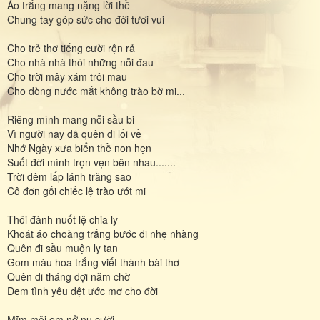
Áo trắng mang nặng lời thề
Chung tay góp sức cho đời tươi vui
Cho trẻ thơ tiếng cười rộn rả
Cho nhà nhà thôi những nỗi đau
Cho trời mây xám trôi mau
Cho dòng nước mắt không trào bờ mi...
Riêng mình mang nỗi sầu bi
Vì người nay đã quên đi lối về
Nhớ Ngày xưa biển thề non hẹn
Suốt đời mình trọn vẹn bên nhau.......
Trời đêm lấp lánh trăng sao
Cô đơn gối chiếc lệ trào ướt mi
Thôi đành nuốt lệ chia ly
Khoát áo choàng trắng bước đi nhẹ nhàng
Quên đi sầu muộn ly tan
Gom màu hoa trắng viết thành bài thơ
Quên đi tháng đợi năm chờ
Đem tình yêu dệt ước mơ cho đời
Mĩm môi em nở nụ cười