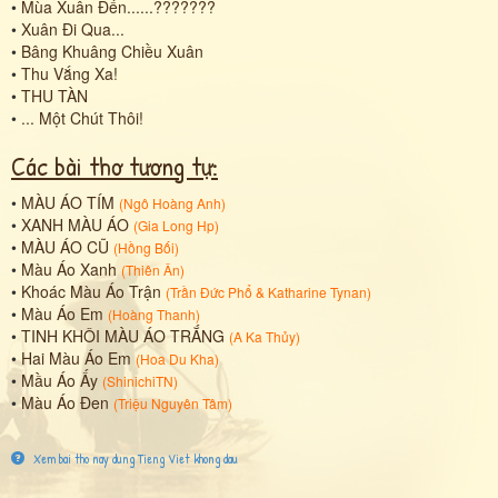
•
Mùa Xuân Đến......???????
•
Xuân Đi Qua...
•
Bâng Khuâng Chiều Xuân
•
Thu Vắng Xa!
•
THU TÀN
•
... Một Chút Thôi!
Các bài thơ tương tự:
•
MÀU ÁO TÍM
(
Ngô Hoàng Anh
)
•
XANH MÀU ÁO
(
Gia Long Hp
)
•
MÀU ÁO CŨ
(
Hồng Bối
)
•
Màu Áo Xanh
(
Thiên Ân
)
•
Khoác Màu Áo Trận
(
Trần Đức Phổ
&
Katharine Tynan
)
•
Màu Áo Em
(
Hoàng Thanh
)
•
TINH KHÔI MÀU ÁO TRẮNG
(
A Ka Thủy
)
•
Hai Màu Áo Em
(
Hoa Du Kha
)
•
Mầu Áo Ấy
(
ShinichiTN
)
•
Màu Áo Đen
(
Triệu Nguyên Tâm
)
Xem bai tho nay dung Tieng Viet khong dau