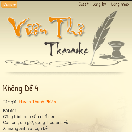
Guest
|
Đăng ký
|
Đăng nhập
Menu
Không Đề 4
Tác giả:
Huỳnh Thanh Phiên
Bài đối:
Công trình anh sắp nhổ neo,
Con em, em giữ, đừng theo anh về
Xi măng anh vứt bộn bề