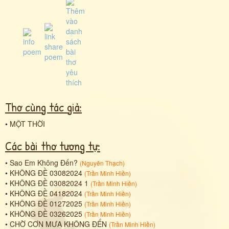
Thơ cùng tác giả:
•
MỘT THỜI
Các bài thơ tương tự:
•
Sao Em Không Đến?
(
Nguyên Thạch
)
•
KHÔNG ĐỀ 03082024
(
Trần Minh Hiền
)
•
KHÔNG ĐỀ 03082024 1
(
Trần Minh Hiền
)
•
KHÔNG ĐỀ 04182024
(
Trần Minh Hiền
)
•
KHÔNG ĐỀ 01272025
(
Trần Minh Hiền
)
•
KHÔNG ĐỀ 03262025
(
Trần Minh Hiền
)
•
CHỜ CƠN MƯA KHÔNG ĐẾN
(
Trần Minh Hiền
)