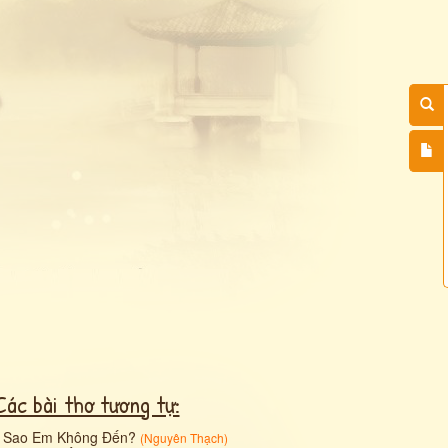
Các bài thơ tương tự:
•
Sao Em Không Đến?
(
Nguyên Thạch
)