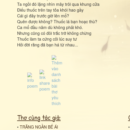
Ta ngồi đó lặng nhìn mây trôi qua khung cửa
Điếu thuốc trên tay tỏa khói hao gầy
Cái gì đây trước giờ lên mổ?
Quên được không? Thuốc lá bạn hoạc thù?
Ca mổ đầu năm dù không phải khó.
Nhưng cũng có đôi trắc trỡ không chừng
Thuốc làm ta cứng cỏi lúc suy tư
Hỏi đời rằng đã bạn há từ nhau...
Thơ cùng tác giả:
•
TRĂNG NGẦN BỂ ÁI