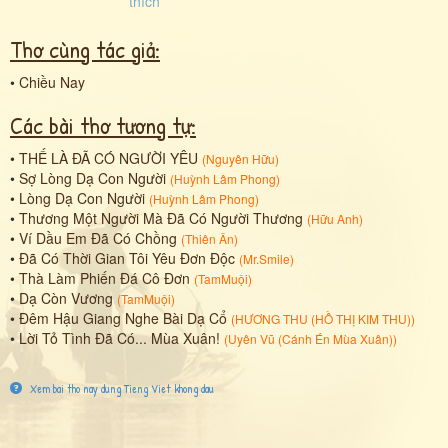
Thơ cùng tác giả:
•
Chiều Nay
Các bài thơ tương tự:
•
THẾ LÀ ĐÃ CÓ NGƯỜI YÊU
(
Nguyên Hữu
)
•
Sợ Lòng Dạ Con Người
(
Huỳnh Lâm Phong
)
•
Lòng Dạ Con Người
(
Huỳnh Lâm Phong
)
•
Thương Một Người Mà Đã Có Người Thương
(
Hữu Anh
)
•
Ví Dầu Em Đã Có Chồng
(
Thiên Ân
)
•
Đã Có Thời Gian Tôi Yêu Đơn Độc
(
Mr.Smile
)
•
Thà Làm Phiến Đá Cô Đơn
(
TamMuội
)
•
Dạ Còn Vương
(
TamMuội
)
•
Đêm Hậu Giang Nghe Bài Dạ Cổ
(
HƯƠNG THU (HỒ THỊ KIM THU)
)
•
Lời Tỏ Tình Đã Có... Mùa Xuân!
(
Uyên Vũ (Cánh Én Mùa Xuân)
)
Xem bai tho nay dung Tieng Viet khong dau