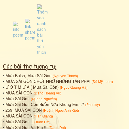
Các bài thơ tương tự:
•
Mưa Bolsa, Mưa Sài Gòn
(
Nguyên Thạch
)
•
MƯA SÀI GÒN CHỢT NHỚ NHỮNG TÀN PHAI
(
Đỗ Mỹ Loan
)
•
Ư Ó T M Ư A ( Mưa Sài Gòn)
(
Ngọc Quang Hà
)
•
MƯA SÀI GÒN
(
Đặng Hoàng Vũ
)
•
Mưa Sài Gòn
(
Quang Nguyễn
)
•
Mưa Sài Gòn Còn Bưồn Nữa Không Em...?
(
PhucIcy
)
•
259. MƯA SÀI GÒN
(
Huỳnh Ngọc Anh Kiệt
)
•
MƯA SÀI GÒN
(
Hàn Giang
)
•
Mưa Sài Gòn...
(
Tuan Pm
)
•
Mưa Sài Gòn Và Em !!!
(
Dang Dat
)