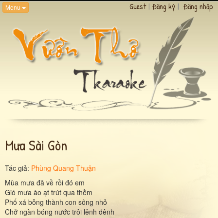
Guest
|
Đăng ký
|
Đăng nhập
Menu
Mưa Sài Gòn
Tác giả:
Phùng Quang Thuận
Mùa mưa đã về rồi đó em
Gió mưa ào ạt trút qua thềm
Phố xá bỗng thành con sông nhỏ
Chở ngàn bóng nước trôi lênh đênh