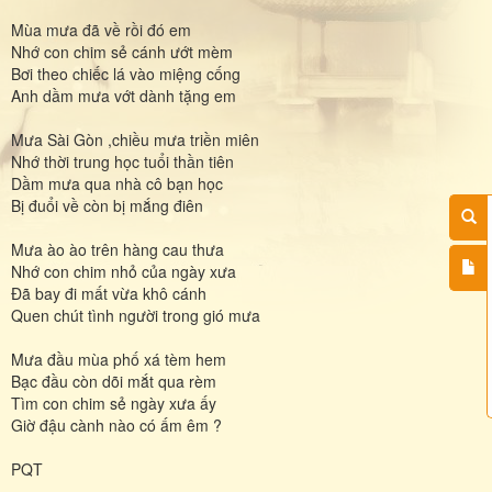
Mùa mưa đã về rồi đó em
Nhớ con chim sẻ cánh ướt mèm
Bơi theo chiếc lá vào miệng cống
Anh dầm mưa vớt dành tặng em
Mưa Sài Gòn ,chiều mưa triền miên
Nhớ thời trung học tuổi thần tiên
Dầm mưa qua nhà cô bạn học
Bị đuổi về còn bị mắng điên
Mưa ào ào trên hàng cau thưa
Nhớ con chim nhỏ của ngày xưa
Đã bay đi mất vừa khô cánh
Quen chút tình người trong gió mưa
Mưa đầu mùa phố xá tèm hem
Bạc đầu còn dõi mắt qua rèm
Tìm con chim sẻ ngày xưa ấy
Giờ đậu cành nào có ấm êm ?
PQT