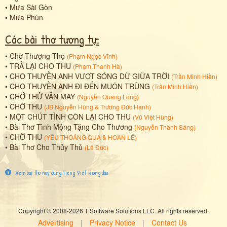
•
Mưa Sài Gòn
•
Mưa Phùn
Các bài thơ tương tự:
•
Chờ Thượng Thọ
(
Phạm Ngọc Vĩnh
)
•
TRẢ LẠI CHO THU
(
Phạm Thanh Hà
)
•
CHO THUYỀN ANH VƯỢT SÓNG DỮ GIỮA TRỜI
(
Trần Minh Hiền
)
•
CHO THUYỀN ANH ĐI ĐẾN MUÔN TRÙNG
(
Trần Minh Hiền
)
•
CHỚ THỬ VẬN MAY
(
Nguyễn Quang Long
)
•
CHỜ THU
(
JB.Nguyễn Hùng
&
Trương Đức Hạnh
)
•
MỘT CHÚT TÌNH CÒN LẠI CHO THU
(
Vũ Việt Hùng
)
•
Bài Thơ Tình Mộng Tặng Cho Thương
(
Nguyễn Thành Sáng
)
•
CHỜ THU
(
YÊU THOÁNG QUA
&
HOAN LÊ
)
•
Bài Thơ Cho Thủy Thủ
(
Lê Đức
)
Xem bai tho nay dung Tieng Viet khong dau
Copyright © 2008-2026 T Software Solutions LLC. All rights reserved.
Advertising
|
Privacy Notice
|
Contact Us