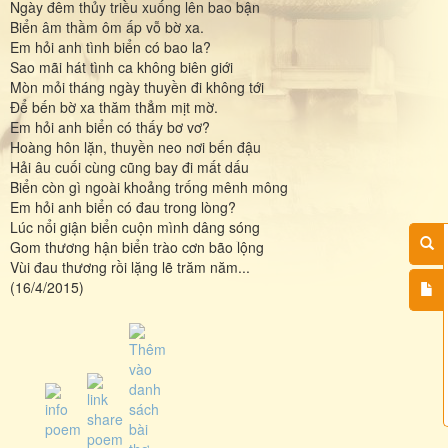
Ngày đêm thủy triều xuống lên bao bận
Biển âm thầm ôm ấp vỗ bờ xa.
Em hỏi anh tình biển có bao la?
Sao mãi hát tình ca không biên giới
Mòn mỏi tháng ngày thuyền đi không tới
Để bến bờ xa thăm thẳm mịt mờ.
Em hỏi anh biển có thấy bơ vơ?
Hoàng hôn lặn, thuyền neo nơi bến đậu
Hải âu cuối cùng cũng bay đi mất dấu
Biển còn gì ngoài khoảng trống mênh mông
Em hỏi anh biển có đau trong lòng?
Lúc nổi giận biển cuộn mình dâng sóng
Gom thương hận biển trào cơn bão lộng
Vùi đau thương rồi lặng lẽ trăm năm...
(16/4/2015)