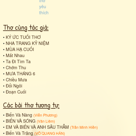
Thơ cùng tác giả:
•
KÝ ỨC TUỔI THƠ
•
NHA TRANG KỶ NIỆM
•
MÙA HẠ CUỐI
•
Mất Nhau
•
Ta Đi Tìm Ta
•
Chớm Thu
•
MƯA THÁNG 6
•
Chiều Mưa
•
Đổi Ngôi
•
Đoạn Cuối
Các bài thơ tương tự:
•
Biển Và Nàng
(
Viễn Phương
)
•
BIỂN VÀ SÓNG
(
Văn Liêm
)
•
EM VÀ BIỂN VÀ ANH SÂU THẲM
(
Trần Minh Hiền
)
•
Biển Và Trăng
(
VÕ QUANG HÂN
)