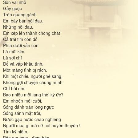
Sờn vai nhỏ
Gầy guộc
Trên quang gánh
Em bày bán nỗi đau.
Những nỗi đau,
Em xếp lên thành chồng chất
Cả trái tim còn đỏ
Phía dưới vẫn còn
Là mũi kim
Là sợi chỉ
Để vá vấp khâu tình,
Một mảng tình bị rách.
Khi một chiều người ghé sang,
Không gợi chuyện chúng mình
Chỉ hỏi em:
Bao nhiêu một lạng thời ký ức?
Em nhoẻn môi cười,
Sóng đánh tràn lồng ngực
Sóng sánh mặt trời,
Nước gặp nước chao nghiêng
Người mua gì mà cứ hỏi huyên thuyên !
Tìm kỷ niệm,
Bảo em gom - đem bán.