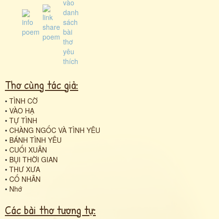
Thơ cùng tác giả:
•
TÌNH CỜ
•
VÀO HẠ
•
TỰ TÌNH
•
CHÀNG NGỐC VÀ TÌNH YÊU
•
BÁNH TÌNH YÊU
•
CUỐI XUÂN
•
BỤI THỜI GIAN
•
THƯ XƯA
•
CỐ NHÂN
•
Nhớ
Các bài thơ tương tự: