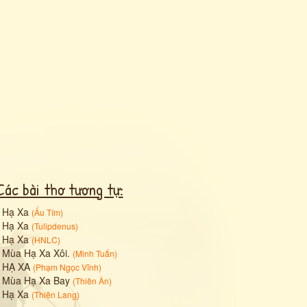
Các bài thơ tương tự:
•
Hạ Xa
(
Ấu Tím
)
•
Hạ Xa
(
Tulipdenus
)
•
Hạ Xa
(
HNLC
)
•
Mùa Hạ Xa Xôi.
(
Minh Tuấn
)
•
HẠ XA
(
Phạm Ngọc Vĩnh
)
•
Mùa Hạ Xa Bay
(
Thiên Ân
)
•
Hạ Xa
(
Thiên Lang
)