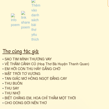
Thơ cùng tác giả:
•
SAO TIM MÌNH THƯƠNG VAY
•
VỀ THĂM CẢNH CŨ (Hoạ Thơ Bà Huyện Thanh Quan)
•
EM HỠI CÒN THU HÃY GẮNG CHỜ
•
MẶT TRỜI TƠ VƯƠNG
•
TAN GIẤC MƠ HỒNG NGỌT ĐẮNG CAY
•
THU BUỒN
•
THU SAY
•
THU NHỚ
•
BIẾT CHĂNG EM, HOA CHỈ THẮM MỘT THỜI
•
CHO DÒNG ĐỜI NÊN THƠ