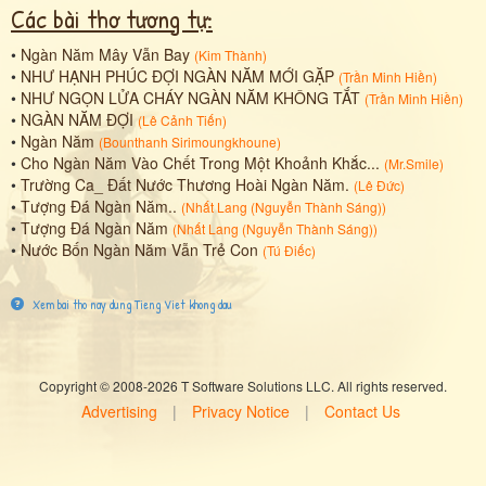
Các bài thơ tương tự:
•
Ngàn Năm Mây Vẫn Bay
(
Kim Thành
)
•
NHƯ HẠNH PHÚC ĐỢI NGÀN NĂM MỚI GẶP
(
Trần Minh Hiền
)
•
NHƯ NGỌN LỬA CHÁY NGÀN NĂM KHÔNG TẮT
(
Trần Minh Hiền
)
•
NGÀN NĂM ĐỢI
(
Lê Cảnh Tiến
)
•
Ngàn Năm
(
Bounthanh Sirimoungkhoune
)
•
Cho Ngàn Năm Vào Chết Trong Một Khoảnh Khắc...
(
Mr.Smile
)
•
Trường Ca_ Đất Nước Thương Hoài Ngàn Năm.
(
Lê Đức
)
•
Tượng Đá Ngàn Năm..
(
Nhất Lang (Nguyễn Thành Sáng)
)
•
Tượng Đá Ngàn Năm
(
Nhất Lang (Nguyễn Thành Sáng)
)
•
Nước Bốn Ngàn Năm Vẫn Trẻ Con
(
Tú Điếc
)
Xem bai tho nay dung Tieng Viet khong dau
Copyright © 2008-2026 T Software Solutions LLC. All rights reserved.
Advertising
|
Privacy Notice
|
Contact Us